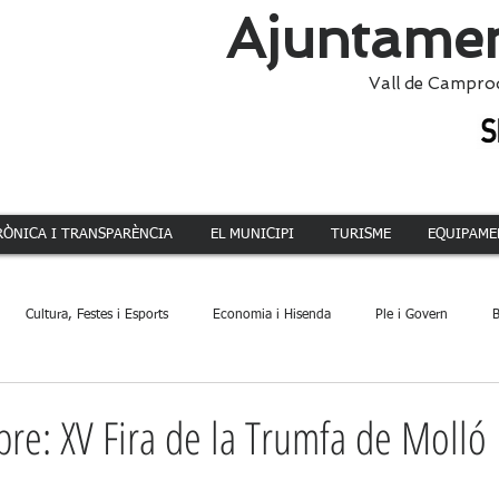
Ajuntamen
Vall de Campro
RÒNICA I TRANSPARÈNCIA
EL MUNICIPI
TURISME
EQUIPAME
Cultura, Festes i Esports
Economia i Hisenda
Ple i Govern
B
ca
Dinamització Territorial
Administració
Patrimoni
Acció 
re: XV Fira de la Trumfa de Molló