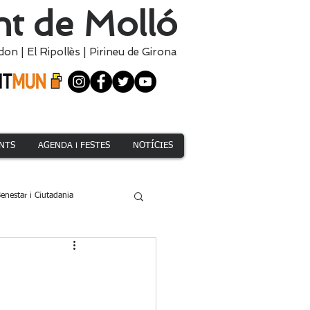
t de Molló
don
|
El
Ripollès
|
Pirineu de Girona
NTS
AGENDA i FESTES
NOTÍCIES
enestar i Ciutadania
Climàtica i Medi Natural