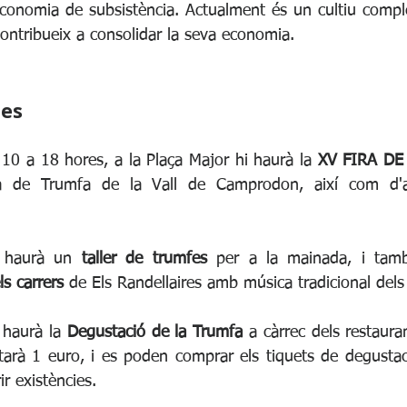
conomia de subsistència. Actualment és un cultiu comple
contribueix a consolidar la seva economia.
tes
 10 a 18 hores, a la Plaça Major hi haurà la 
XV FIRA DE
de Trumfa de la Vall de Camprodon, així com d'alt
i haurà un 
taller de trumfes
 per a la mainada, i tam
s carrers
 de Els Randellaires amb música tradicional dels 
 haurà la 
Degustació de la Trumfa
 a càrrec dels restauran
arà 1 euro, i es poden comprar els tiquets de degustaci
ir existències. 