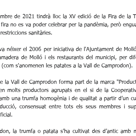
mbre de 2021 tindrà lloc la XV edició de la Fira de la T
 fira no es va poder celebrar per la pandèmia, però engua
restriccions sanitàries. 
va néixer el 2006 per iniciativa de l'Ajuntament de Moll
madera de Molló i els restaurants del municipi, per difo
fa (com s'anomenen les patates a la Vall de Camprodon). 
e la Vall de Camprodon forma part de la marca "Producte 
oben molts productors agrupats en el si de la Cooperat
 amb una trumfa homogènia i de qualitat a partir d’un cul
ducció, consensuat entre tots els seus membres i supe
icial.
on, la trumfa o patata s’ha cultivat des d’antic amb mag