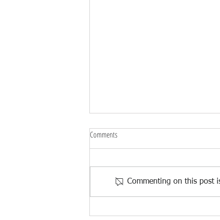
Comments
Commenting on this post is
Artur Blasco i Cati Plana presenten "2