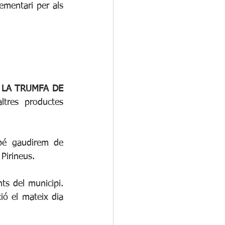
mentari per als 
 LA TRUMFA DE 
res productes 
bé gaudirem de 
Pirineus. 
ts del municipi. 
ó el mateix dia 