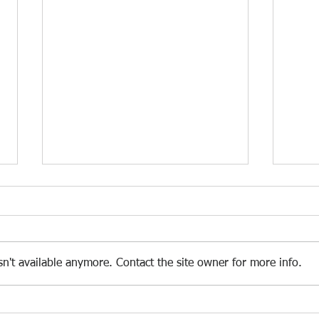
n't available anymore. Contact the site owner for more info.
Arriba la festa major d'Espinavell
Festa d