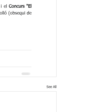
 i el 
Concurs "El 
lló (obsequi de 
See All