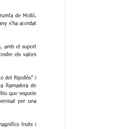
rumfa de Molló. 
ny s'ha acordat 
ó, amb el suport 
ndre els valors 
del Ripollès" i 
iva Ramadera de 
tiu que segueix 
rvisat per una 
nífics fruits i 