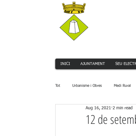
INICI
AJUNTAMENT
SEU ELECT
Tot
Urbanisme i Obres
Medi Rural
Aug 16, 2021
2 min read
Serveis Públics
Promoció Econòmi
12 de setemb