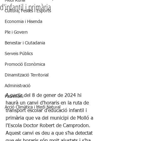
Medi Rural
d'infantil i primària
Cultura, Festes i Esports
Economia i Hisenda
Ple i Govern
Benestar i Ciutadania
Serveis Públics
Promoció Econòmica
Dinamització Territorial
Administració
A partir del 8 de gener de 2024 hi 
Patrimoni
haurà un canvi d'horaris en la ruta de 
Acció Climàtica i Medi Natural
transport escolar d'educació infantil i 
primària que va del municipi de Molló a 
l'Escola Doctor Robert de Camprodon. 
Aquest canvi es deu a que s’ha detectat 
que els horaris són molt ajustats i s'ha 