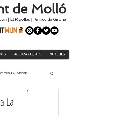
t de Molló
don
|
El
Ripollès
|
Pirineu de Girona
NTS
AGENDA i FESTES
NOTÍCIES
enestar i Ciutadania
Climàtica i Medi Natural
a La