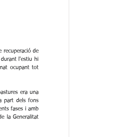
e recuperació de 
rant l'estiu hi 
nat ocupant tot 
astures era una 
a part dels fons 
ents fases i amb 
e la Generalitat 
.