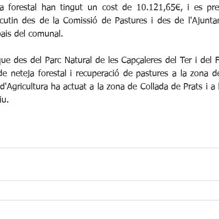
eja forestal han tingut un cost de 10.121,65€, i es pr
cutin des de la Comissió de Pastures i des de l'Ajunta
spais del comunal.
e des del Parc Natural de les Capçaleres del Ter i del F
e neteja forestal i recuperació de pastures a la zona de 
Agricultura ha actuat a la zona de Collada de Prats i a l
iu.