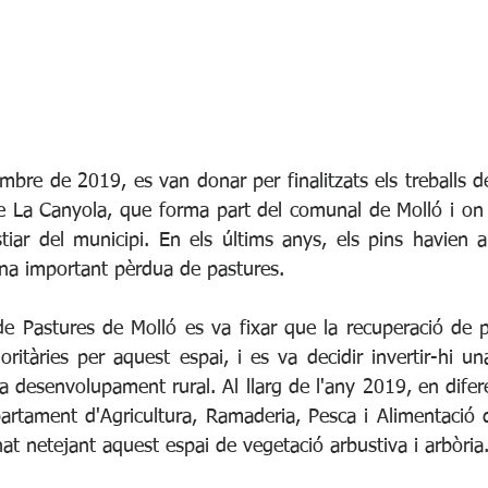
bre de 2019, es van donar per finalitzats els treballs d
e La Canyola, que forma part del comunal de Molló i on du
tiar del municipi. En els últims anys, els pins havien a
na important pèrdua de pastures.
e Pastures de Molló es va fixar que la recuperació de p
oritàries per aquest espai, i es va decidir invertir-hi un
a desenvolupament rural. Al llarg de l'any 2019, en difer
partament d'Agricultura, Ramaderia, Pesca i Alimentació d
at netejant aquest espai de vegetació arbustiva i arbòria