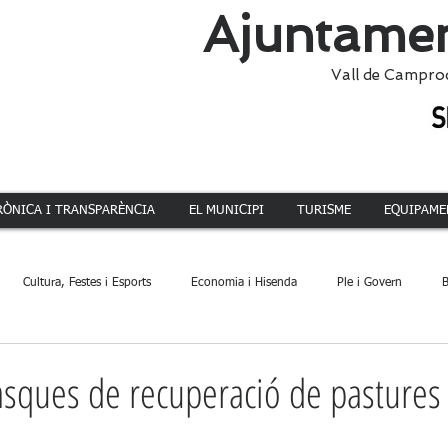
Ajuntamen
Vall de Campro
RÒNICA I TRANSPARÈNCIA
EL MUNICIPI
TURISME
EQUIPAME
Cultura, Festes i Esports
Economia i Hisenda
Ple i Govern
B
ca
Dinamització Territorial
Administració
Patrimoni
Acció 
asques de recuperació de pastures 