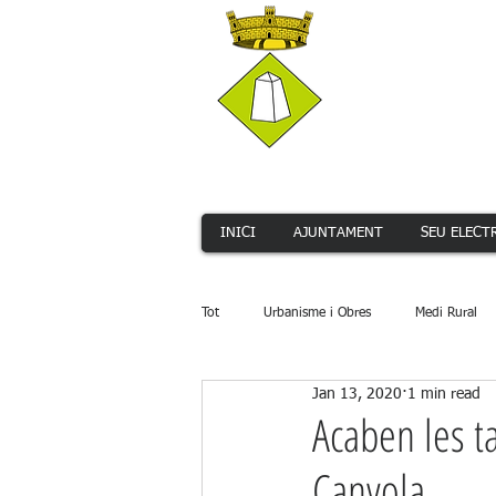
INICI
AJUNTAMENT
SEU ELECT
Tot
Urbanisme i Obres
Medi Rural
Jan 13, 2020
1 min read
Serveis Públics
Promoció Econòmi
Acaben les t
Canyola