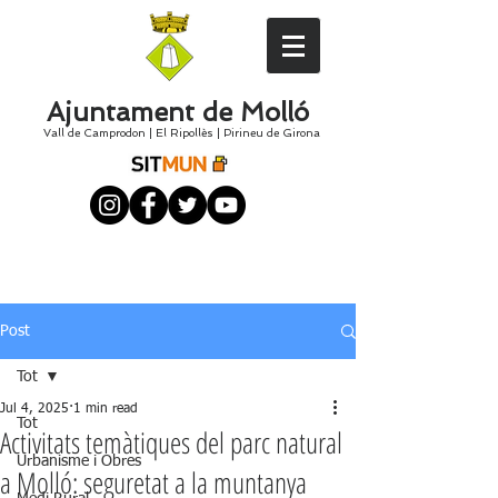
Ajuntament de Molló
Vall de Camprodon
|
El
Ripollès
|
Pirineu de Girona
Post
Tot
Jul 4, 2025
1 min read
Tot
Activitats temàtiques del parc natural
Urbanisme i Obres
a Molló: seguretat a la muntanya