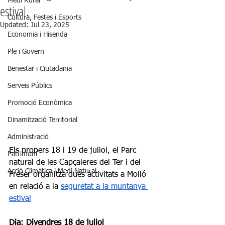
Medi Rural
estival.
Cultura, Festes i Esports
Updated:
Jul 23, 2025
Economia i Hisenda
Ple i Govern
Benestar i Ciutadania
Serveis Públics
Promoció Econòmica
Dinamització Territorial
Administració
Els propers 18 i 19 de juliol, el Parc 
Patrimoni
natural de les Capçaleres del Ter i del 
Acció Climàtica i Medi Natural
Freser organitza dues activitats a Molló 
en relació a la 
seguretat a la muntanya 
estival
Dia: 
Divendres 18 de juliol