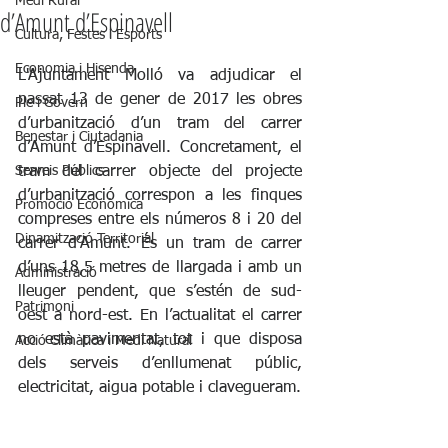
Medi Rural
d’Amunt d’Espinavell
Cultura, Festes i Esports
Economia i Hisenda
L'Ajuntament Molló va adjudicar el 
passat 13 de gener de 2017 les obres 
Ple i Govern
d’urbanització d’un tram del carrer 
Benestar i Ciutadania
d’Amunt d’Espinavell. Concretament, el 
Serveis Públics
tram del carrer objecte del projecte 
d’urbanització correspon a les finques 
Promoció Econòmica
compreses entre els números 8 i 20 del 
Dinamització Territorial
carrer d’Amunt. És un tram de carrer 
d’uns 18,5 metres de llargada i amb un 
Administració
lleuger pendent, que s’estén de sud-
Patrimoni
oest a nord-est. En l’actualitat el carrer 
no està pavimentat, tot i que disposa 
Acció Climàtica i Medi Natural
dels serveis d’enllumenat públic, 
electricitat, aigua potable i clavegueram. 