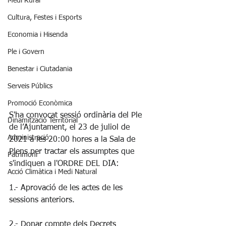
Medi Rural
Cultura, Festes i Esports
Economia i Hisenda
Ple i Govern
Benestar i Ciutadania
Serveis Públics
Promoció Econòmica
S'ha convocat sessió ordinària del Ple 
Dinamització Territorial
de l’Ajuntament, el 23 de juliol de 
Administració
2021 a les 20:00 hores a la Sala de 
Plens per tractar els assumptes que 
Patrimoni
s'indiquen a l'ORDRE DEL DIA:
Acció Climàtica i Medi Natural
1.- Aprovació de les actes de les 
sessions anteriors.
2.- Donar compte dels Decrets 