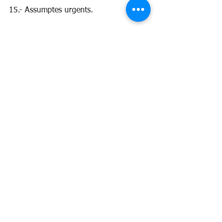
15.- Assumptes urgents.
16.- Precs i preguntes.
Ple
Ple i Govern
See All
Recent Posts