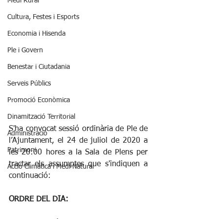
Medi Rural
Cultura, Festes i Esports
Economia i Hisenda
Ple i Govern
Benestar i Ciutadania
Serveis Públics
Promoció Econòmica
Dinamització Territorial
S'ha convocat sessió ordinària de Ple de 
Administració
l’Ajuntament, el 24 de juliol de 2020 a 
Patrimoni
les 20:00 hores a la Sala de Plens per 
tractar els assumptes que s'indiquen a 
Acció Climàtica i Medi Natural
continuació:
ORDRE DEL DIA: