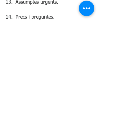
13.- Assumptes urgents.
14.- Precs i preguntes.
Ple i Govern
See All
Recent Posts