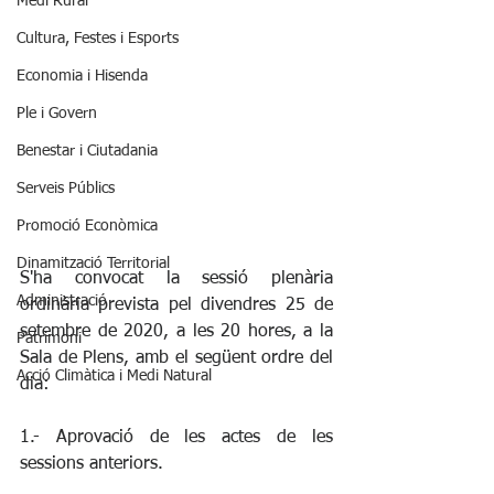
Medi Rural
Cultura, Festes i Esports
Economia i Hisenda
Ple i Govern
Benestar i Ciutadania
Serveis Públics
Promoció Econòmica
Dinamització Territorial
S'ha convocat la sessió plenària 
Administració
ordinària prevista pel divendres 25 de 
setembre de 2020, a les 20 hores, a la 
Patrimoni
Sala de Plens, amb el següent ordre del 
Acció Climàtica i Medi Natural
dia:
1.- Aprovació de les actes de les 
sessions anteriors.