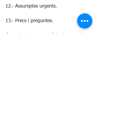
12.- Assumptes urgents.
13.- Precs i preguntes.
Consulta les convocatòries i actes del 
Ple a 
https://www.mollo.cat/actesdelple
Ple
Ple i Govern
See All
Recent Posts