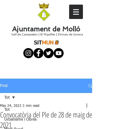
Ajuntament de Molló
Vall de Camprodon
|
El
Ripollès
|
Pirineu de Girona
Post
Tot
May 24, 2021
1 min read
Tot
Convocatòria del Ple de 28 de maig de
Urbanisme i Obres
2021