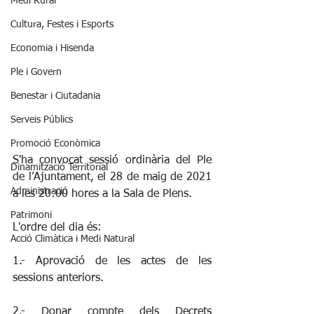
Medi Rural
Cultura, Festes i Esports
Economia i Hisenda
Ple i Govern
Benestar i Ciutadania
Serveis Públics
Promoció Econòmica
S'ha convocat sessió ordinària del Ple 
Dinamització Territorial
de l’Ajuntament, el 28 de maig de 2021 
Administració
a les 20:00 hores a la Sala de Plens. 
Patrimoni
L'ordre del dia és:
Acció Climàtica i Medi Natural
1.- Aprovació de les actes de les 
sessions anteriors.
2.- Donar compte dels Decrets 