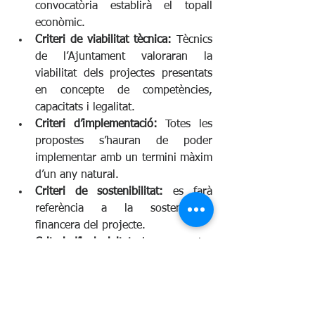
convocatòria establirà el topall 
econòmic.
Criteri de viabilitat tècnica: 
Tècnics 
de l’Ajuntament valoraran la 
viabilitat dels projectes presentats 
en concepte de competències, 
capacitats i legalitat.
Criteri d’implementació:
 Totes les 
propostes s’hauran de poder 
implementar amb un termini màxim 
d’un any natural.
Criteri de sostenibilitat:
 es farà 
referència a la sostenibilitat 
financera del projecte.
Criteri d’inclusivitat
: Les propostes 
presentades hauran de ser 
inclusives, obertes i dirigides al 
conjunt de la població.
Participació