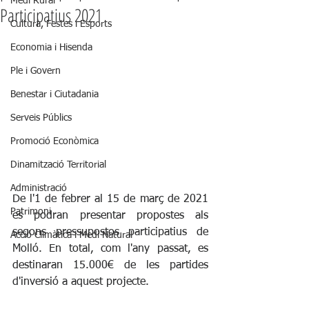
Medi Rural
Participatius 2021
Cultura, Festes i Esports
Economia i Hisenda
Ple i Govern
Benestar i Ciutadania
Serveis Públics
Promoció Econòmica
Dinamització Territorial
Administració
De l'1 de febrer al 15 de març de 2021 
Patrimoni
es podran presentar propostes als 
segons pressupostos participatius de 
Acció Climàtica i Medi Natural
Molló. En total, com l'any passat, es 
destinaran 15.000€ de les partides 
d'inversió a aquest projecte.