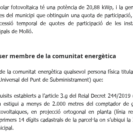
solar fotovoltaica té una potència de 20,88 kWp, i la gen
es del municipi que obtinguin una quota de participació, 
essió temporal de quotes de participació de les instal
ipals de Molló.
er membre de la comunitat energètica
 la comunitat energètica qualsevol persona física titular
niversal del Punt de Subministrament) que:
uisits establerts a l’article 3.g del Reial Decret 244/2019
 estigui a menys de 2.000 metres del comptador de ge
otovoltaiques, en projecció ortogonal en planta (línia re
primers 14 dígits cadastrals de la parcel·la on s’ubiqui la I
icipal.