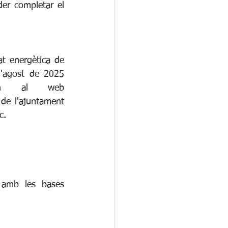
er completar el 
t energètica de 
d'agost de 2025 
(ambdós inclosos), omplint el formulari que trobaran al web 
 de l'ajuntament 
c. 
 amb les bases 