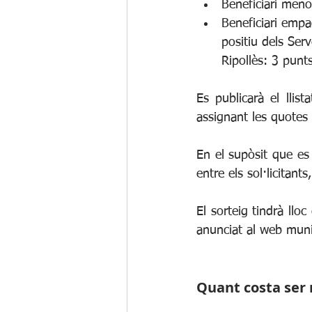
Beneficiari men
Beneficiari empa
positiu dels Ser
Ripollès: 3 punt
Es publicarà el llis
assignant les quotes d
En el supòsit que es 
entre els sol·licitant
El sorteig tindrà llo
anunciat al web munic
Quant costa ser