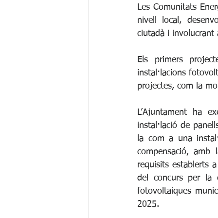
Les Comunitats Energ
nivell local, desenv
ciutadà i involucrant
Els primers projec
instal·lacions fotovo
projectes, com la mobi
L’Ajuntament ha exe
instal·lació de panell
la com a una instal
compensació, amb la
requisits establerts 
del concurs per la c
fotovoltaiques muni
2025.