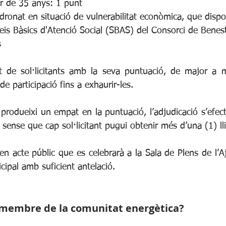
or de 35 anys: 1 punt
dronat en situació de vulnerabilitat econòmica, que disp
veis Bàsics d'Atenció Social (SBAS) del Consorci de Benest
s
tat de sol·licitants amb la seva puntuació, de major a me
e participació fins a exhaurir-les.
produeixi un empat en la puntuació, l’adjudicació s’efect
s, sense que cap sol·licitant pugui obtenir més d’una (1) ll
c en acte públic que es celebrarà a la Sala de Plens de l’A
ipal amb suficient antelació.
 membre de la comunitat energètica?