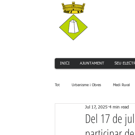
INICI
AJUNTAMENT
SEU ELECT
Tot
Urbanisme i Obres
Medi Rural
Jul 17, 2025
4 min read
Serveis Públics
Promoció Econòmi
Del 17 de ju
participar d