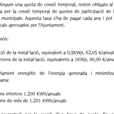
tinguin una quota de cessió temporal, resten obligats al
a per la cessió temporal de quotes de participació de les
s municipals. Aquesta taxa s'ha de pagar cada any i pot v
scals aprovades per l'Ajuntament. 
 són: 
ó de la instal·lació, equivalent a 0,5KWp, 62,05 €/anual
ons de la instal·lació, equivalents a 1KWp, 90,00 €/anu
itament energètic de l’energia generada i minimitza
mana:
s inferiors 1.200 KWh/anuals
ms de més de 1.201 KWh/anuals