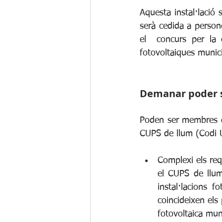
Aquesta instal·lació 
serà cedida a person
el  concurs per la c
fotovoltaiques munic
Demanar poder s
Poden ser membres de
CUPS de llum (Codi U
Complexi els req
el CUPS de llum
instal·lacions f
coincideixen els 
fotovoltaica mun