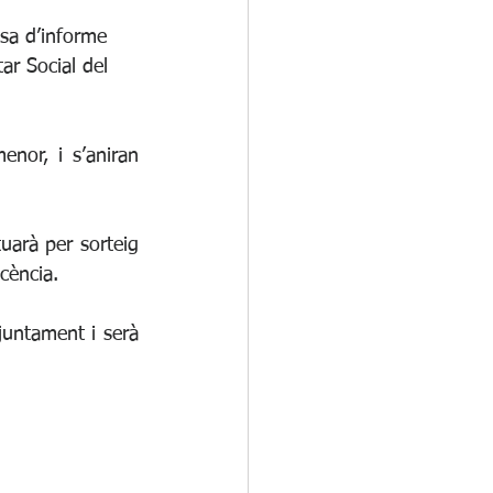
osa d’informe 
ar Social del 
nor, i s’aniran 
uarà per sorteig 
icència.
juntament i serà 