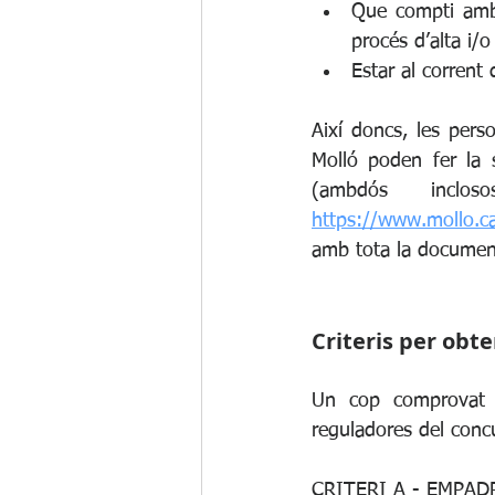
Que compti amb l
procés d’alta i/
​Estar al corren
Així doncs, les pers
Molló poden fer la s
https://www.mollo.ca
amb tota la document
Criteris per obt
Un cop comprovat e
reguladores del concu
CRITERI A - EMPA