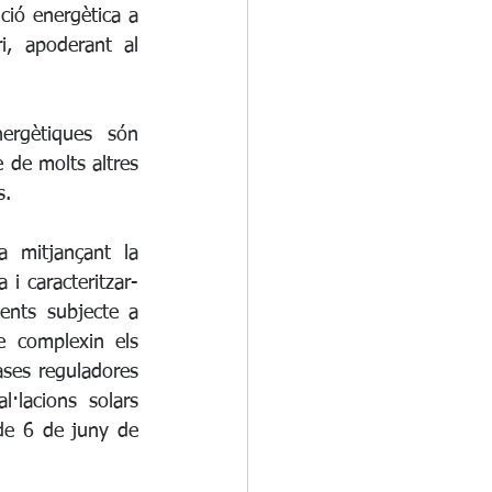
ió energètica a 
i, apoderant al 
ergètiques són 
 de molts altres 
s.
a mitjançant la 
 i caracteritzar-
ents subjecte a 
 complexin els 
ases reguladores 
·lacions solars 
e 6 de juny de 