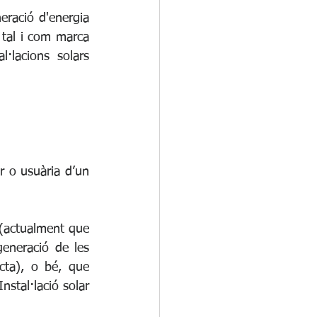
eració d'energia 
tal i com marca 
·lacions solars 
 o usuària d’un 
 (actualment que 
neració de les 
cta), o bé, que 
nstal·lació solar 