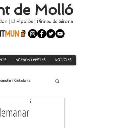
t de Molló
don
|
El
Ripollès
|
Pirineu de Girona
NTS
AGENDA i FESTES
NOTÍCIES
enestar i Ciutadania
Climàtica i Medi Natural
t demanar