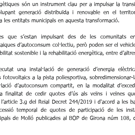
ètiques són un instrument clau per a impulsar la transic
olupant generació distribuïda i renovable en el territor
 a les entitats municipals en aquesta transformació.
tes que s’estan impulsant des de les comunitats en
ltaiques d’autoconsum col·lectiu, però poden ser el vehicle
litat sostenible i la rehabilitació energètica, entre d’altre
cutat una instal·lació de generació d’energia elèctric
s fotovoltaics a la pista poliesportiva, sobredimensionar-la
·lació d’autoconsum compartit, en la modalitat d’exced
 finalitat de cedir quotes d’ús als veïns i veïnes que
a l’article 3.g del Reial Decret 244/2019 i d'acord a les b
essió temporal de quotes de participació de les instal
cipals de Molló publicades al BOP de Girona núm 108, d