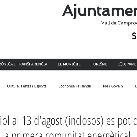
Ajuntamen
Vall de Campro
RÒNICA I TRANSPARÈNCIA
EL MUNICIPI
TURISME
EQUIPAME
Cultura, Festes i Esports
Economia i Hisenda
Ple i Govern
B
ca
Dinamització Territorial
Administració
Patrimoni
Acció 
liol al 13 d'agost (inclosos) es po
e la primera comunitat energètica!