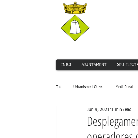
INICI
AJUNTAMENT
SEU ELECT
Tot
Urbanisme i Obres
Medi Rural
Jun 9, 2021
1 min read
Serveis Públics
Promoció Econòmi
Desplegament
operadores d