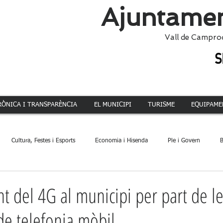
Ajuntamen
Vall de Campro
RÒNICA I TRANSPARÈNCIA
EL MUNICIPI
TURISME
EQUIPAME
Cultura, Festes i Esports
Economia i Hisenda
Ple i Govern
B
ca
Dinamització Territorial
Administració
Patrimoni
Acció 
 del 4G al municipi per part de l
e telefonia mòbil