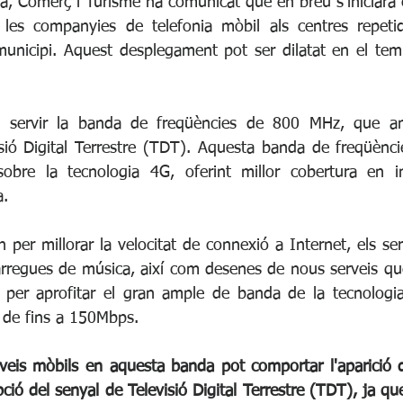
ria, Comerç i Turisme ha comunicat que en breu s'iniciarà
les companyies de telefonia mòbil als centres repeti
municipi. Aquest desplegament pot ser dilatat en el tem
 servir la banda de freqüències de 800 MHz, que ant
visió Digital Terrestre (TDT). Aquesta banda de freqüènci
sobre la tecnologia 4G, oferint millor cobertura en in
a.
 per millorar la velocitat de connexió a Internet, els serv
regues de música, així com desenes de nous serveis que
 per aprofitar el gran ample de banda de la tecnologia
s de fins a 150Mbps.
rveis mòbils en aquesta banda pot comportar l'aparició 
pció del senyal de Televisió Digital Terrestre (TDT), ja q