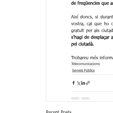
de freqüencies que ara
Així doncs, si dura
vostra, cal que ho 
gratuït per als ciut
s'hagi de desplaçar 
pel ciutadà. 
Trobareu més informa
Telecomunicacions
Serveis Públics
Recent Posts