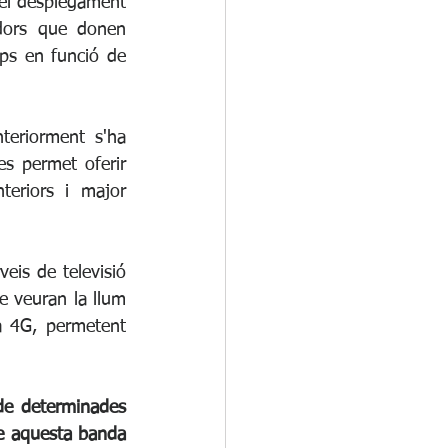
 el desplegament 
dors que donen 
ps en funció de 
eriorment s'ha 
es permet oferir 
teriors i major 
eis de televisió 
 veuran la llum 
 4G, permetent 
de determinades 
ue aquesta banda 