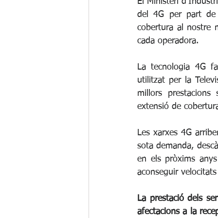
El Ministeri d'Indúst
del 4G per part de 
cobertura al nostre 
cada operadora.
La tecnologia 4G fa
utilitzat per la Tele
millors prestacions 
extensió de cobertur
Les xarxes 4G arriben
sota demanda, descàr
en els pròxims anys
aconseguir velocitat
La prestació dels se
afectacions a la rece