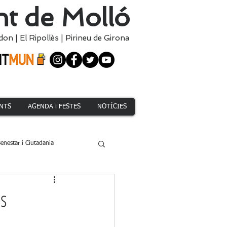
t de Molló
don
|
El
Ripollès
|
Pirineu de Girona
NTS
AGENDA i FESTES
NOTÍCIES
enestar i Ciutadania
Climàtica i Medi Natural
es