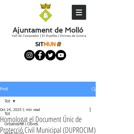
Ajuntament de Molló
Vall de Camprodon
|
El
Ripollès
|
Pirineu de Girona
Post
Tot
Oct 24, 2025
1 min read
Tot
Homologat el Document Únic de
Urbanisme i Obres
Protecció Civil Municipal (DUPROCIM)