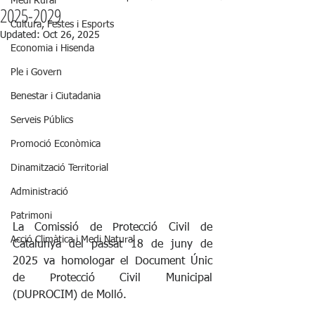
Medi Rural
2025-2029
Cultura, Festes i Esports
Updated:
Oct 26, 2025
Economia i Hisenda
Ple i Govern
Benestar i Ciutadania
Serveis Públics
Promoció Econòmica
Dinamització Territorial
Administració
Patrimoni
La Comissió de Protecció Civil de 
Acció Climàtica i Medi Natural
Catalunya del passat 18 de juny de 
2025 va homologar el Document Únic 
de Protecció Civil Municipal 
(DUPROCIM) de Molló.