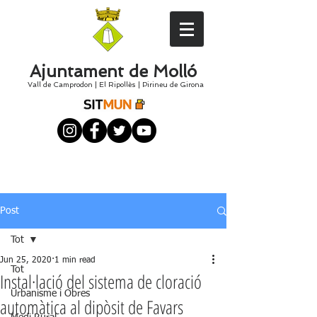
Ajuntament de Molló
Vall de Camprodon
|
El
Ripollès
|
Pirineu de Girona
Post
Tot
Jun 25, 2020
1 min read
Tot
Instal·lació del sistema de cloració
Urbanisme i Obres
automàtica al dipòsit de Favars