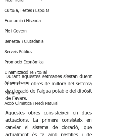
Medi Rural
Cultura, Festes i Esports
Economia i Hisenda
Ple i Govern
Benestar i Ciutadania
Serveis Públics
Promoció Econòmica
Dinamització Territorial
Durant aquestes setmanes s'estan duent 
Administració
a terme les obres de millora del sistema 
de cloració de l'aigua potable del dipòsit 
Patrimoni
de Favars. 
Acció Climàtica i Medi Natural
Aquestes obres consisteixen en dues 
actuacions. La primera consisteix en 
canviar el sistema de cloració, que 
actualment és fa amb pastilles i de 