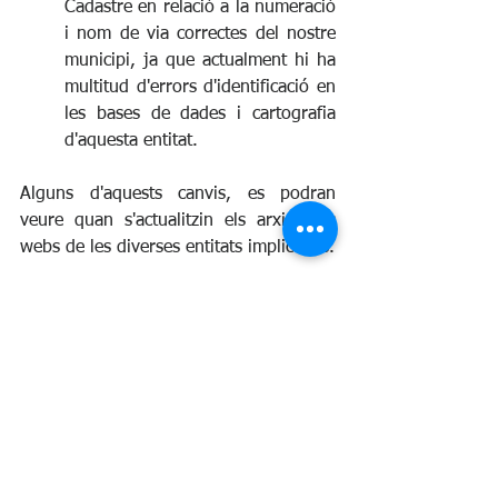
Cadastre en relació a la numeració 
i nom de via correctes del nostre 
municipi, ja que actualment hi ha 
multitud d'errors d'identificació en 
les bases de dades i cartografia 
d'aquesta entitat. 
Alguns d'aquests canvis, es podran 
veure quan s'actualitzin els arxius als 
webs de les diverses entitats implicades. 
Amb la tasca desenvolupada per Serra 
s'ha ordenat i actualitzat el nomenclàtor 
municipal, una eina clau per la gestió 
territorial i fiscal municipal.
L'Ajuntament de Molló ha obtingut una 
subvenció de l'Agència de Gestió d'Ajuts 
Universitaris i de Recerca (AGAUR) de 