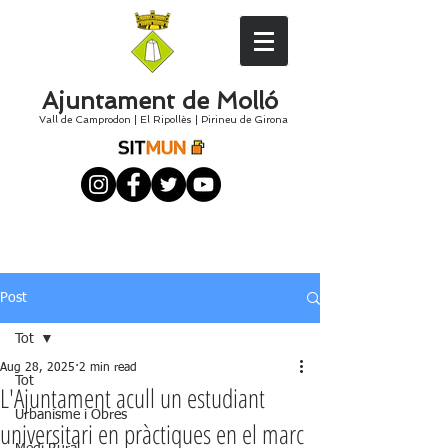
Ajuntament de Molló
Vall de Camprodon
|
El
Ripollès
|
Pirineu de Girona
Post
Tot
Aug 28, 2025
2 min read
Tot
L'Ajuntament acull un estudiant
Urbanisme i Obres
universitari en pràctiques en el marc