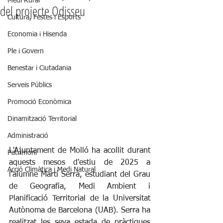
Medi Rural
del projecte Odisseu
Cultura, Festes i Esports
Economia i Hisenda
Ple i Govern
Benestar i Ciutadania
Serveis Públics
Promoció Econòmica
Dinamització Territorial
Administració
L'Ajuntament de Molló ha acollit durant 
Patrimoni
aquests mesos d'estiu de 2025 a 
Acció Climàtica i Medi Natural
l'alumne Martí Serra, estudiant del Grau 
de Geografia, Medi Ambient i 
Planificació Territorial de la Universitat 
Autònoma de Barcelona (UAB). Serra ha 
realitzat les seva estada de pràctiques 