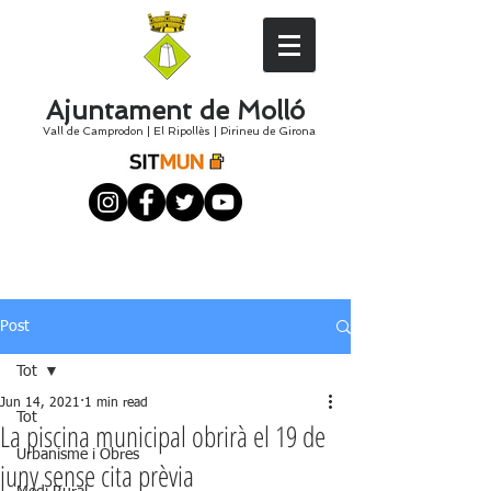
Ajuntament de Molló
Vall de Camprodon
|
El
Ripollès
|
Pirineu de Girona
Post
Tot
Jun 14, 2021
1 min read
Tot
La piscina municipal obrirà el 19 de
Urbanisme i Obres
juny sense cita prèvia