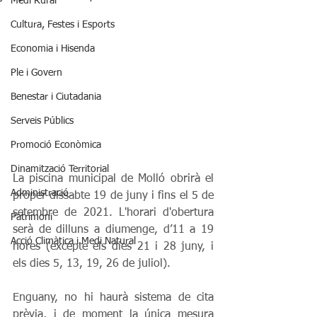
Medi Rural
Cultura, Festes i Esports
Economia i Hisenda
Ple i Govern
Benestar i Ciutadania
Serveis Públics
Promoció Econòmica
Dinamització Territorial
​​La piscina municipal de Molló obrirà el 
Administració
proper dissabte 19 de juny i fins el 5 de 
setembre de 2021. L'horari d'obertura 
Patrimoni
serà de dilluns a diumenge, d’11 a 19 
Acció Climàtica i Medi Natural
hores (excepte els dies 21 i 28 juny, i 
els dies 5, 13, 19, 26 de juliol).
Enguany, no hi haurà sistema de cita 
prèvia, i de moment la única mesura 