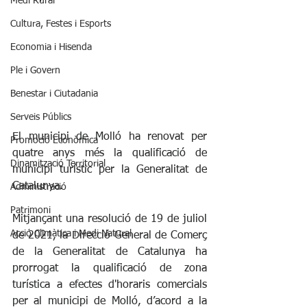
Medi Rural
Cultura, Festes i Esports
Economia i Hisenda
Ple i Govern
Benestar i Ciutadania
Serveis Públics
El municipi de Molló ha renovat per 
Promoció Econòmica
quatre anys més la qualificació de 
Dinamització Territorial
municipi turístic per la Generalitat de 
Catalunya.
Administració
Patrimoni
Mitjançant una resolució de 19 de juliol 
Acció Climàtica i Medi Natural
de 2021, la Direcció General de Comerç 
de la Generalitat de Catalunya ha 
prorrogat la qualificació de zona 
turística a efectes d'horaris comercials 
per al municipi de Molló, d’acord a la 