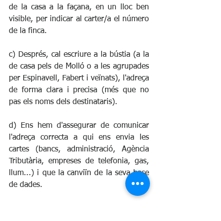
de la casa a la façana, en un lloc ben 
visible, per indicar al carter/a el número 
de la finca. 
c) Després, cal escriure a la bústia (a la 
de casa pels de Molló o a les agrupades 
per Espinavell, Fabert i veïnats), l'adreça 
de forma clara i precisa (més que no 
pas els noms dels destinataris). 
d) Ens hem d'assegurar de comunicar 
l'adreça correcta a qui ens envia les 
cartes (bancs, administració, Agència 
Tributària, empreses de telefonia, gas, 
llum...) i que la canviïn de la seva base 
de dades.
Si hem fet tot això, i tenim problemes 
amb la recepció de les nostres cartes, 