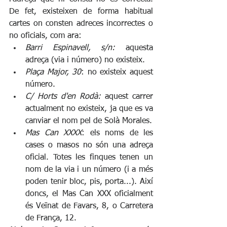
De fet, existeixen de forma habitual 
cartes on consten adreces incorrectes o 
no oficials, com ara:
Barri Espinavell, s/n: 
aquesta 
adreça (via i número) no existeix.
Plaça Major, 30
: no existeix aquest 
número.
C/ Horts d'en Rodà:
 aquest carrer 
actualment no existeix, ja que es va 
canviar el nom pel de Solà Morales.
Mas Can XXXX
: els noms de les 
cases o masos no són una adreça 
oficial. Totes les finques tenen un 
nom de la via i un número (i a més 
poden tenir bloc, pis, porta...). Així 
doncs, el Mas Can XXX oficialment 
és Veïnat de Favars, 8, o Carretera 
de França, 12. 