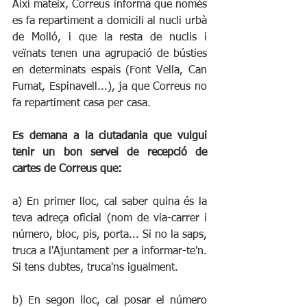
Així mateix, Correus informa que només 
es fa repartiment a domicili al nucli urbà 
de Molló, i que la resta de nuclis i 
veïnats tenen una agrupació de bústies 
en determinats espais (Font Vella, Can 
Fumat, Espinavell...), ja que Correus no 
fa repartiment casa per casa. 
Es demana a la ciutadania que vulgui 
tenir un bon servei de recepció de 
cartes de Correus que:
a) En primer lloc, cal saber quina és la 
teva adreça oficial (nom de via-carrer i 
número, bloc, pis, porta... Si no la saps, 
truca a l'Ajuntament per a informar-te'n. 
Si tens dubtes, truca'ns igualment. 
b) En segon lloc, cal posar el número 