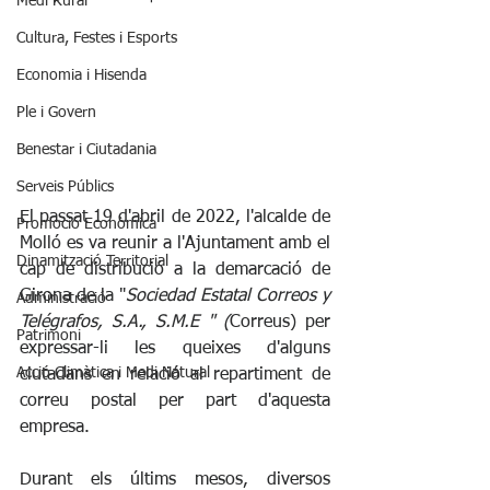
Medi Rural
Cultura, Festes i Esports
Economia i Hisenda
Ple i Govern
Benestar i Ciutadania
Serveis Públics
El passat 19 d'abril de 2022, l'alcalde de 
Promoció Econòmica
Molló es va reunir a l'Ajuntament amb el 
Dinamització Territorial
cap de distribució a la demarcació de 
Girona de la "
Sociedad Estatal Correos y 
Administració
Telégrafos, S.A., S.M.E " (
Correus) per 
Patrimoni
expressar-li les queixes d'alguns 
Acció Climàtica i Medi Natural
ciutadans en relació al repartiment de 
correu postal per part d'aquesta 
empresa.
Durant els últims mesos, diversos 