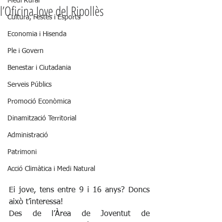
Medi Rural
l’Oficina Jove del Ripollès
Cultura, Festes i Esports
Economia i Hisenda
Ple i Govern
Benestar i Ciutadania
Serveis Públics
Promoció Econòmica
Dinamització Territorial
Administració
Patrimoni
Acció Climàtica i Medi Natural
Ei jove, tens entre 9 i 16 anys? Doncs 
això t’interessa!
Des de l’Àrea de Joventut de 