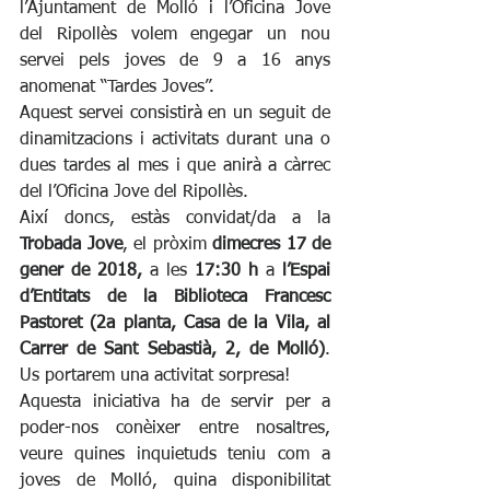
l’Ajuntament de Molló i l’Oficina Jove 
del Ripollès volem engegar un nou 
servei pels joves de 9 a 16 anys 
anomenat “Tardes Joves”.
Aquest servei consistirà en un seguit de 
dinamitzacions i activitats durant una o 
dues tardes al mes i que anirà a càrrec 
del l’Oficina Jove del Ripollès.
Així doncs, estàs convidat/da a la 
Trobada Jove
, el pròxim 
dimecres 17 de 
gener de 2018, 
a les 
17:30 h
 a 
l’Espai 
d’Entitats de la Biblioteca Francesc 
Pastoret (2a planta, Casa de la Vila, al 
Carrer de Sant Sebastià, 2, de Molló)
. 
Us portarem una activitat sorpresa!
Aquesta iniciativa ha de servir per a 
poder-nos conèixer entre nosaltres, 
veure quines inquietuds teniu com a 
joves de Molló, quina disponibilitat 