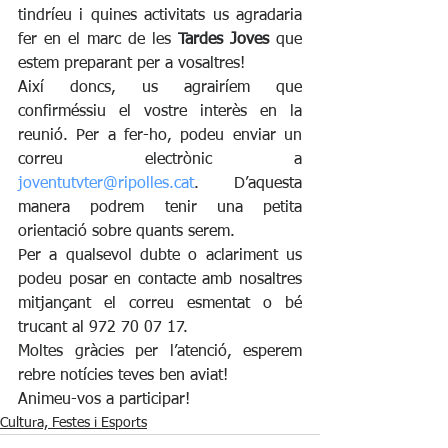
tindríeu i quines activitats us agradaria 
fer en el marc de les
 Tardes Joves
 que 
estem preparant per a vosaltres!
Així doncs, us agrairíem que 
confirméssiu el vostre interès en la 
reunió. Per a fer-ho, podeu enviar un 
correu electrònic a 
joventutvter@ripolles.cat
. D’aquesta 
manera podrem tenir una petita 
orientació sobre quants serem.
Per a qualsevol dubte o aclariment us 
podeu posar en contacte amb nosaltres 
mitjançant el correu esmentat o bé 
trucant al 972 70 07 17.
Moltes gràcies per l’atenció, esperem 
rebre notícies teves ben aviat!
Animeu-vos a participar!
Cultura, Festes i Esports