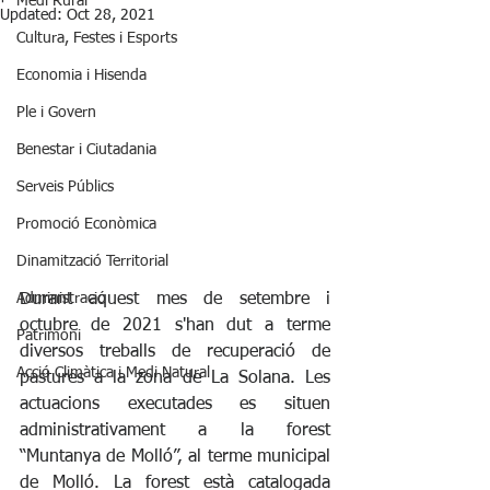
Medi Rural
Updated:
Oct 28, 2021
Cultura, Festes i Esports
Economia i Hisenda
Ple i Govern
Benestar i Ciutadania
Serveis Públics
Promoció Econòmica
Dinamització Territorial
Administració
Durant aquest mes de setembre i 
octubre de 2021 s'han dut a terme 
Patrimoni
diversos treballs de recuperació de 
Acció Climàtica i Medi Natural
pastures a la zona de La Solana. Les 
actuacions executades es situen 
administrativament a la forest 
“Muntanya de Molló”, al terme municipal 
de Molló. La forest està catalogada 