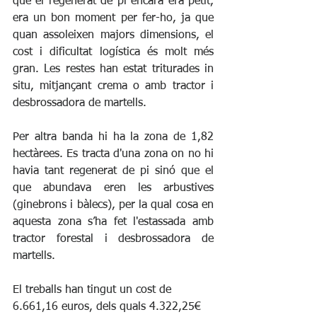
que el regenerat de pi encara era petit, 
era un bon moment per fer-ho, ja que 
quan assoleixen majors dimensions, el 
cost i dificultat logística és molt més 
gran. Les restes han estat triturades in 
situ, mitjançant crema o amb tractor i 
desbrossadora de martells.
Per altra banda hi ha la zona de 1,82 
hectàrees. Es tracta d'una zona on no hi 
havia tant regenerat de pi sinó que el 
que abundava eren les arbustives 
(ginebrons i bàlecs), per la qual cosa en 
aquesta zona s’ha fet l'estassada amb 
tractor forestal i desbrossadora de 
martells.
El treballs han tingut un cost de 
6.661,16 euros, dels quals 4.322,25€ 