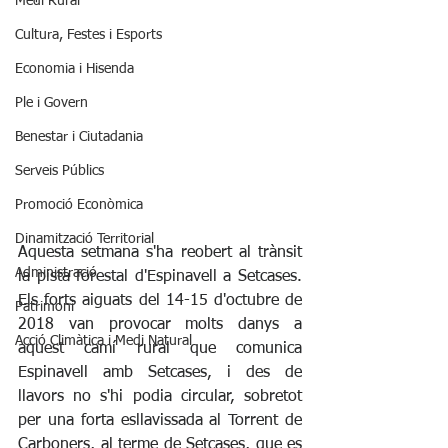
Medi Rural
Cultura, Festes i Esports
Economia i Hisenda
Ple i Govern
Benestar i Ciutadania
Serveis Públics
Promoció Econòmica
Dinamització Territorial
Aquesta setmana s'ha reobert al trànsit 
Administració
la pista forestal d'Espinavell a Setcases. 
Els forts aiguats del 14-15 d'octubre de 
Patrimoni
2018 van provocar molts danys a 
Acció Climàtica i Medi Natural
aquest camí rural que comunica 
Espinavell amb Setcases, i des de 
llavors no s'hi podia circular, sobretot 
per una forta esllavissada al Torrent de 
Carboners, al terme de Setcases, que es 