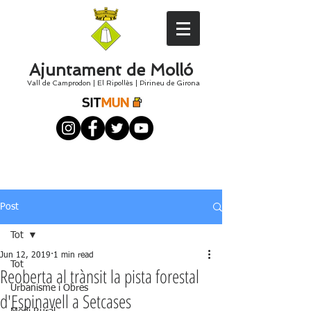
Ajuntament de Molló
Vall de Camprodon
|
El
Ripollès
|
Pirineu de Girona
Post
Tot
Jun 12, 2019
1 min read
Tot
Reoberta al trànsit la pista forestal
Urbanisme i Obres
d'Espinavell a Setcases