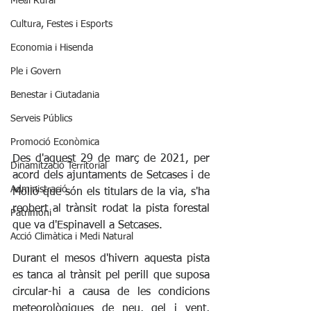
Medi Rural
Cultura, Festes i Esports
Economia i Hisenda
Ple i Govern
Benestar i Ciutadania
Serveis Públics
Promoció Econòmica
Des d'aquest 29 de març de 2021, per 
Dinamització Territorial
acord dels ajuntaments de Setcases i de 
Administració
Molló que són els titulars de la via, s'ha 
reobert al trànsit rodat la pista forestal 
Patrimoni
que va d'Espinavell a Setcases.
Acció Climàtica i Medi Natural
Durant el mesos d'hivern aquesta pista 
es tanca al trànsit pel perill que suposa 
circular-hi a causa de les condicions 
meteorològiques de neu, gel i vent, 