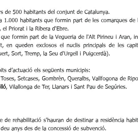
s de 500 habitants del conjunt de Catalunya.
a 1.000 habitants que formin part de les comarques de la
 el Priorat i la Ribera d'Ebre.
 que formin part de la Vegueria de l'Alt Pirineu i Aran, inc
t, en queden exclosos el nuclis principals de les capi
uert, Sort, Tremp, la Seu d'Urgell i Puigcerdà).
its d’actuació els següents municipis:
Toses, Setcases, Gombrèn, Queralbs, Vallfogona de Ripoll
lló
, Vilallonga de Ter, Llanars i Sant Pau de Segúries.
e de rehabilitació s'hauran de destinar a residència habi
 deu anys des de la concessió de subvenció.