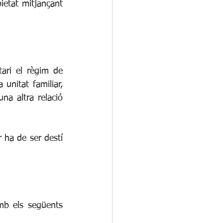
ietat mitjançant 
ari el règim de 
unitat familiar, 
a altra relació 
 ha de ser destí 
b els següents 