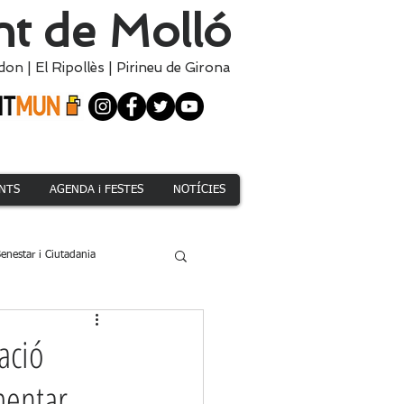
t de Molló
don
|
El
Ripollès
|
Pirineu de Girona
NTS
AGENDA i FESTES
NOTÍCIES
enestar i Ciutadania
Climàtica i Medi Natural
ació
mentar