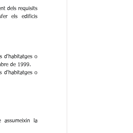
t dels requisits 
er els edificis 
s d'habitatges o 
embre de 1999.
s d'habitatges o 
 assumeixin la 