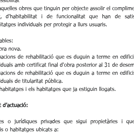
ssibilitat
aquelles obres que tinguin per objecte assolir el complimen
, d'habitabilitat i de funcionalitat que han de satisf
itatges individuals per protegir a llurs usuaris.
ables:
obra nova.
acions de rehabilitació que es duguin a terme en edifici
iduals amb certificat final d'obra posterior al 31 de des
acions de rehabilitació que es duguin a terme en edifici
duals de titularitat pública.
'habitatges i els habitatges que ja estiguin llogats.
t d’actuació:
es o jurídiques privades que sigui propietàries i que
cis o habitatges ubicats a: