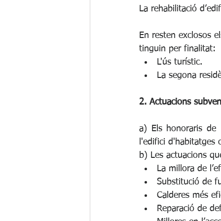
La rehabilitació d’edi
En resten exclosos els
tinguin per finalitat:
L'ús turístic.
La segona residè
2. Actuacions subven
a) Els honoraris de r
l'edifici d'habitatges
b) Les actuacions qu
La millora de l’e
Substitució de fu
Calderes més efi
Reparació de defi