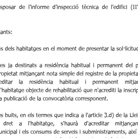
isposar de l’informe d’inspecció tècnica de l’edifici (II
tants:
ús dels habitatges en el moment de presentar la sol·licitu
es ja destinats a residència habitual i permanent del pro
propietat mitjançant nota simple del registre de la propieta
ditar la residència habitual i permanent mitjança
abitatge objecte de rehabilitació que n'acrediti la inscr
a publicació de la convocatòria corresponent.
s buits, en els termes que indica a l'article 3.d) de la Lle
et a l'habitatge, s'haurà d'acreditar mitjançant 
cipal i els consums de serveis i subministraments, així