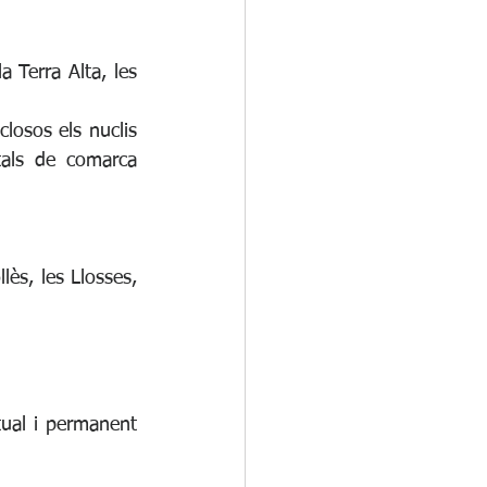
 Terra Alta, les 
losos els nuclis 
tals de comarca 
ès, les Llosses, 
tual i permanent 