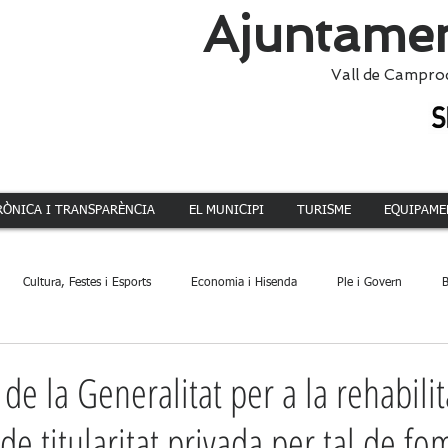
Ajuntamen
Vall de Campro
RÒNICA I TRANSPARÈNCIA
EL MUNICIPI
TURISME
EQUIPAME
Cultura, Festes i Esports
Economia i Hisenda
Ple i Govern
B
ca
Dinamització Territorial
Administració
Patrimoni
Acció 
e la Generalitat per a la rehabilit
de titularitat privada per tal de fo