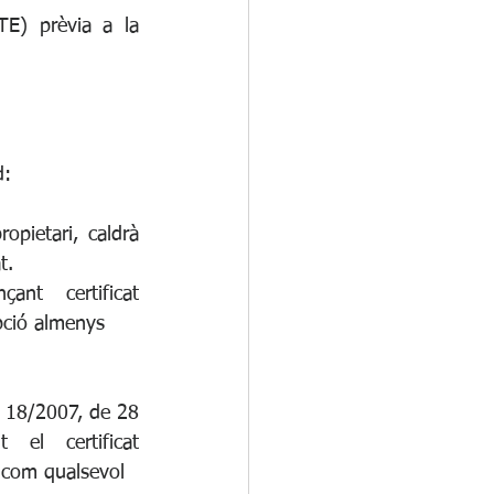
TE) prèvia a la 
d:
pietari, caldrà 
t.
nt certificat 
ipció almenys
i 18/2007, de 28 
el certificat 
 com qualsevol