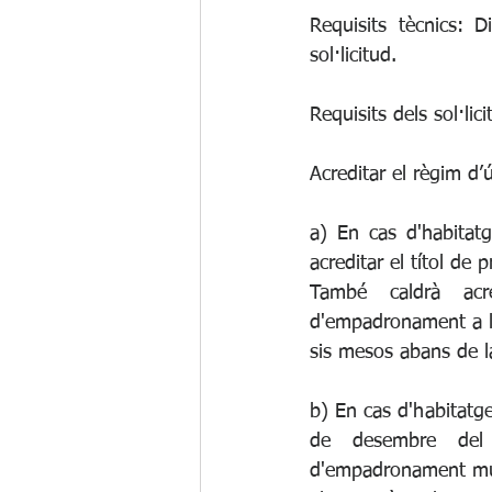
Requisits tècnics: D
sol·licitud.
Requisits dels sol·lici
Acreditar el règim d’
a) En cas d'habitatg
acreditar el títol de 
També caldrà acre
d'empadronament a l'h
sis mesos abans de l
b) En cas d'habitatge
de desembre del dr
d'empadronament muni