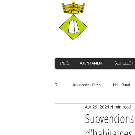
INICI
AJUNTAMENT
SEU ELECT
Tot
Urbanisme i Obres
Medi Rural
Apr 29, 2024
4 min read
Serveis Públics
Promoció Econòmi
Subvencions d
d'habitatges 