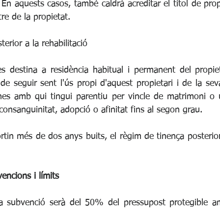
. En aquests casos, també caldrà acreditar el títol de prop
re de la propietat.
erior a la rehabilitació
 es destina a residència habitual i permanent del propiet
de seguir sent l'ús propi d'aquest propietari i de la seva 
s amb qui tingui parentiu per vincle de matrimoni o un
consanguinitat, adopció o afinitat fins al segon grau.
tin més de dos anys buits, el règim de tinença posterior
encions i límits
a subvenció serà del 50% del pressupost protegible am