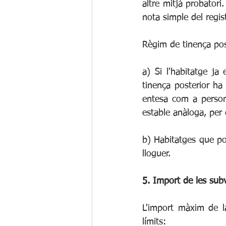
altre mitjà probatori
nota simple del regist
Règim de tinença post
a) Si l'habitatge ja
tinença posterior ha 
entesa com a persone
estable anàloga, per 
b) Habitatges que por
lloguer.
5. Import de les subv
L'import màxim de l
límits: