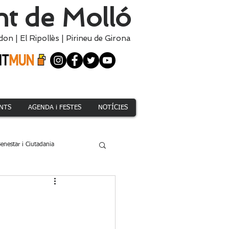
t de Molló
don
|
El
Ripollès
|
Pirineu de Girona
NTS
AGENDA i FESTES
NOTÍCIES
enestar i Ciutadania
Climàtica i Medi Natural