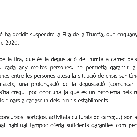
ó ha decidit suspendre la Fira de la Trumfa, que enguany 
de 2020.
de la fira, que és la degustació de trumfa a càrrec dels 
u cada any moltes persones, no permetia garantir la s
ries entre les persones atesa la situació de crisis sanitàr
ateix, una prolongació de la degustació (començar-l
s'ha cregut poc oportuna ja que és un problema pels re
els dinars a cadascun dels propis establiments. 
concursos, sortejos, activitats culturals de carrer,...) son s
mat habitual tampoc oferia suficients garanties com per 