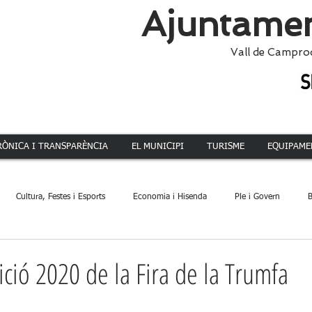
Ajuntamen
Vall de Campro
RÒNICA I TRANSPARÈNCIA
EL MUNICIPI
TURISME
EQUIPAME
Cultura, Festes i Esports
Economia i Hisenda
Ple i Govern
B
ca
Dinamització Territorial
Administració
Patrimoni
Acció 
ició 2020 de la Fira de la Trumfa