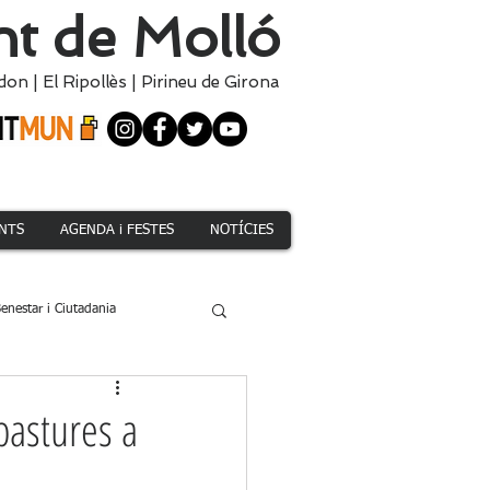
t de Molló
don
|
El
Ripollès
|
Pirineu de Girona
NTS
AGENDA i FESTES
NOTÍCIES
enestar i Ciutadania
Climàtica i Medi Natural
pastures a