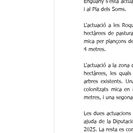
Enguany s'està actua
i al Pla dels Soms. 
L'actuació a les Roq
hectàrees de pastura
mica per plançons de
4 metres.
L'actuació a la zona 
hectàrees, les qual
arbres existents. U
colonitzats mica en
metres, i una segona
Les dues actuacions
ajuda de la Diputaci
2025. La resta es co