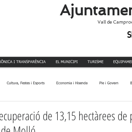
Ajuntamen
Vall de Campro
RÒNICA I TRANSPARÈNCIA
EL MUNICIPI
TURISME
EQUIPAME
Cultura, Festes i Esports
Economia i Hisenda
Ple i Govern
B
ca
Dinamització Territorial
Administració
Patrimoni
Acció 
recuperació de 13,15 hectàrees de 
 de Molló