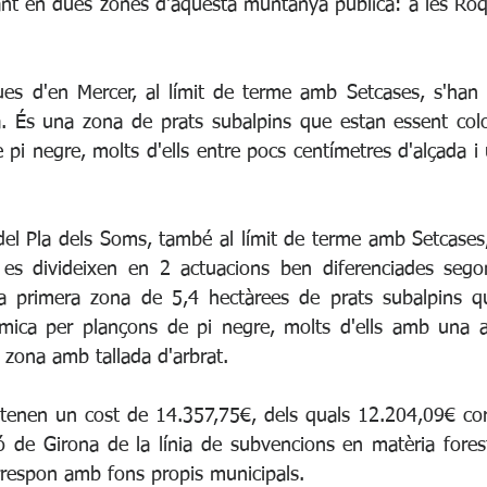
nt en dues zones d'aquesta muntanya pública: a les Roq
ues d'en Mercer, al límit de terme amb Setcases, s'han 
. És una zona de prats subalpins que estan essent colo
 pi negre, molts d'ells entre pocs centímetres d'alçada 
del Pla dels Soms, també al límit de terme amb Setcases,
s es divideixen en 2 actuacions ben diferenciades sego
na primera zona de 5,4 hectàrees de prats subalpins qu
 mica per plançons de pi negre, molts d'ells amb una a
 zona amb tallada d'arbrat.
 tenen un cost de 14.357,75€, dels quals 12.204,09€ co
ó de Girona de la línia de subvencions en matèria forest
rrespon amb fons propis municipals. 