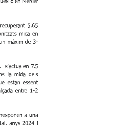
ues d'en Mercer 
recuperant 5,65 
nitzats mica en 
i un màxim de 3-
  s'actua en 7,5 
ns la mida dels 
e estan essent 
lçada entre 1-2 
rresponen a una 
al, anys 2024 i 