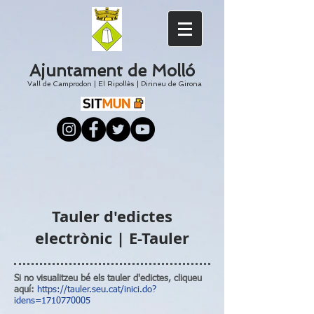
Ajuntament de Molló
Vall de Camprodon
|
El
Ripollès
|
Pirineu de Girona
Tauler d'edictes
electrònic | E-Tauler
Si no visualitzeu bé els tauler d'edictes, cliqueu
aquí:
https://tauler.seu.cat/inici.do?
idens=1710770005