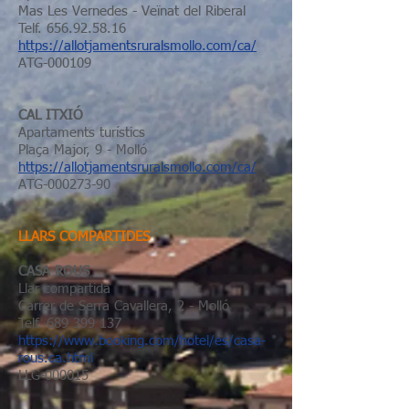
Mas Les Vernedes - Veïnat del Riberal
Telf.
656.92.58.16
https://allotjamentsruralsmollo.com/ca/
ATG-000109
CAL ITXIÓ
Apartaments turístics
Plaça Major, 9 - Molló
https://allotjamentsruralsmollo.com/ca/
ATG-000273-90
LLARS COMPARTIDES
CASA ROUS
Llar compartida
Carrer de Serra Cavallera, 2 - Molló
Telf.
689 399 137
https://www.booking.com/hotel/es/casa-
rous.ca.html
LLG-000015