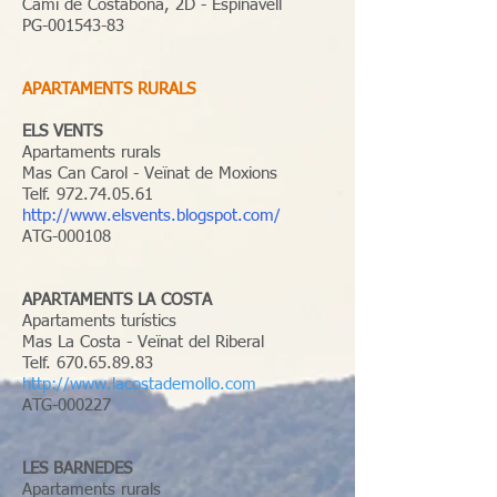
Camí de Costabona, 2D - Espinavell
PG-001543-83
APARTAMENTS RURALS
ELS VENTS
Apartaments rurals
Mas Can Carol - Veïnat de Moxions
Telf.
972.74.05.61
http://www.elsvents.blogspot.com/
ATG-000108
APARTAMENTS LA COSTA
Apartaments turístics
Mas La Costa - Veïnat del Riberal
Telf.
670.65.89.83
http://www.lacostademollo.com
ATG-000227
LES BARNEDES
Apartaments rurals