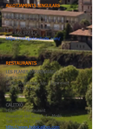
ALLOTJAMENTS SINGULARS
REFUGI ELS ESTUDIS
Refugi
Carrer d'Ençà, 5 - Espinavell
Telf.
666.577.447
https://refugielsestudis.com/
RESTAURANTS
​LES PLANES D'ESPINAVELL
Restaurant
C/ de Costabona, s/n - Espinavell
Telf.
972.74.13.74
CALITXÓ
Hotel*** i restaurant
Passatge del Serrat, 1 - Molló
Telf.
972.74.03.86
http://www.hotelcalitxo.com