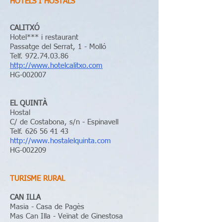
​HOTELS I HOSTALS
CALITXÓ
Hotel*** i restaurant
Passatge del Serrat, 1 - Molló
Telf.
972.74.03.86
http://www.hotelcalitxo.com
HG-002007
EL QUINTÀ
Hostal
C/ de Costabona, s/n - Espinavell
Telf.
626 56 41 43
http://www.hostalelquinta.com
HG-002209
TURISME RURAL
​CAN ILLA
Masia - Casa de Pagès
Mas Can Illa - Veïnat de Ginestosa