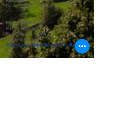
Restaurant
Plaça Major, 5 - Molló
FOODTRUCK AL&GI
Menjar ambulant
Plaça Migjorn - Molló
Telf.
653 180 834
https://www.instagram.com
/foodtruckalgi
/
ALTRES SERVEIS
CONSTRUCCIONS MORET-CLOTA
Construcció
C/ de Solà Morales - Molló
Telf.
972.74.07.50
LLAMPEC - MORER
Vaquers elèctrics i altres