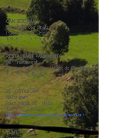
HG-002007
CAN BERTRAN
Bar i plats combinats
Plaça Major, 6 - Molló
Telf.
621.126.436
RESTAURANT PANORAMIX
Bar i restaurant
Ctra de França, s/n - Veïnat de Ginestosa
Telf.
691.88.11.16
EL COSTABONA
Restaurant
Plaça Major, 12 - Molló
Telf.
972.13.03.63
http://www.restaurantcostabona.com/
PUNT 7