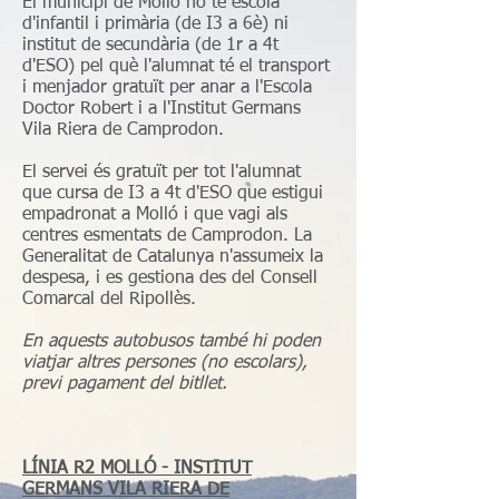
El municipi de Molló no té escola
d'infantil i primària (de I3 a 6è) ni
institut de secundària (de 1r a 4t
d'ESO) pel què l'alumnat té el transport
i menjador gratuït per anar a l'Escola
Doctor Robert i a l'Institut Germans
Vila Riera de Camprodon.
El servei és gratuït per tot l'alumnat
que cursa de I3 a 4t d'ESO que estigui
empadronat a Molló i que vagi als
centres esmentats de Camprodon. La
Generalitat de Catalunya n'assumeix la
despesa, i es gestiona des del Consell
Comarcal del Ripollès.
En aquests autobusos també hi poden
viatjar altres persones (no escolars),
previ pagament del bitllet.
LÍNIA R2 MOLLÓ - INSTITUT
GERMANS VILA RIERA DE