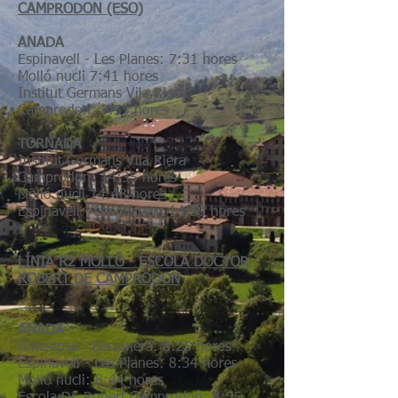
CAMPRODON (ESO)
ANADA
Espinavell - Les Planes: 7:31 hores
Molló nucli 7:41 hores
Institut Germans Vila Riera
Camprodon: 7:55 hores
TORNADA
Institut Germans Vila Riera
Camprodon: 14:35 hores
Molló nucli 14:48 hores
Espinavell - Les Planes: 14:59 hores
LÍNIA R2 MOLLÓ - ESCOLA DOCTOR
ROBERT DE CAMPRODON
ANADA
Ginestosa - Benzinera: 8:25 hores
Espinavell - Les Planes: 8:34 hores
Molló nucli: 8:44 hores