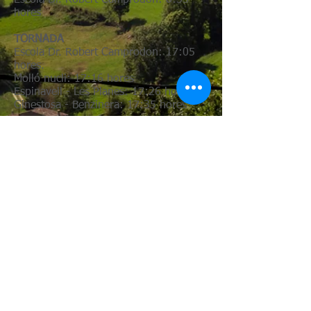
Escola Dr. Robert Camprodon: 8:55
hores
TORNADA
Escola Dr. Robert Camprodon: 17:05
hores.
Molló nucli: 17:16 hores
Espinavell - Les Planes: 17:26 hores
Ginestosa - Benzinera: 17:35 hores
LÍNIA R3 BEGET - INSTITUT GERMANS
VILA RIERA DE CAMPRODON (ESO)
ANADA
El Carol: 7:41 hores
Institut Germans Vila Riera
Camprodon: 7:55 hores
TORNADA
Institut Germans Vila Riera
Camprodon: 14:35 hores
El Carol: 14:49 hores