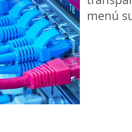
menú su
e Molló - Carrer de Sant Sebastià, 2 - 17868 Molló (El Ripollès, Girona
electrònica
| Tots els drets reservats |
Protecció de dades
|
Cookies
|
Avís 