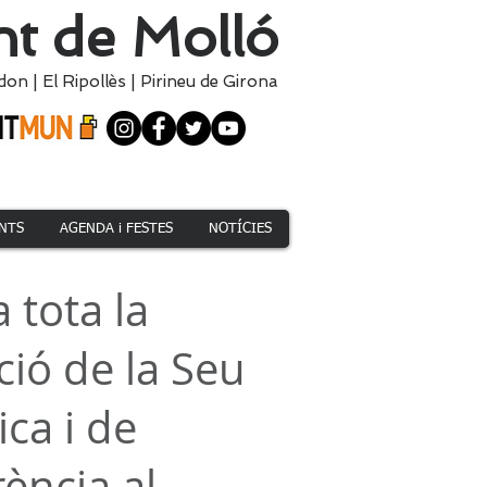
t de Molló
don
|
El
Ripollès
|
Pirineu de Girona
NTS
AGENDA i FESTES
NOTÍCIES
 tota la
ió de la Seu
ica i de
ència al