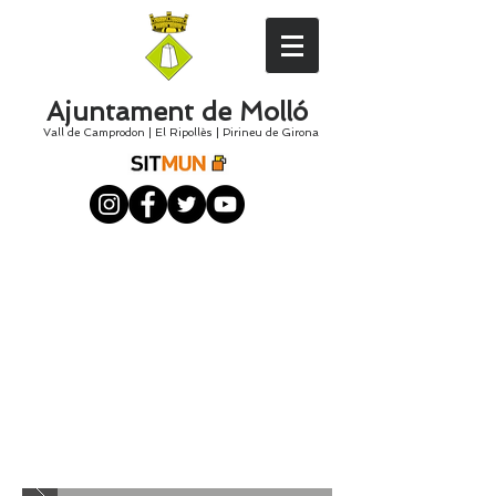
Ajuntament de Molló
Vall de Camprodon
|
El
Ripollès
|
Pirineu de Girona
Festa del Roser de
Molló
del 10 al 13 de juliol de 2026