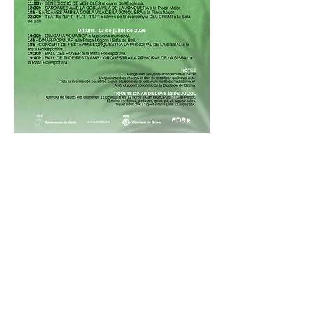
Divendres, 10 de juliol de 2026
• A partir de les 19h: SOPAR DE
FURGOTECA amb Foodtruck Al&Gi a la Pista
Poliesportiva
• 22h QUINA MUSICAL AMB BRTRANDJ a
la Pista Poliesportiva
• 23:30h BRTRANDJ a la Pista
Poliesportiva
Dissabte, 11 de juliol de 2026