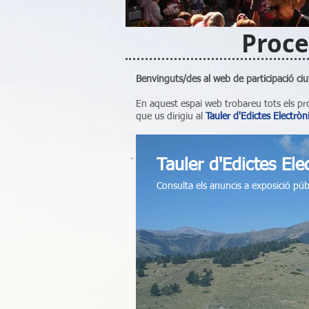
Proce
Benvinguts/des al web de participació ci
En aquest espai web trobareu tots els pr
que us dirigiu al
Tauler d'Edictes Electrò
Tauler d'Edictes Ele
Consulta els anuncis a exposició púb