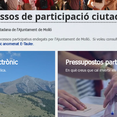
ssos de participació ciut
utadana de l'Ajuntament de Molló
ocessos participatius endegats per l'Ajuntament de Molló.
Si voleu consul
nic anomenat E-Tauler
.
ctrònic
Pressupostos part
lica.
En què creus que cal invertir el