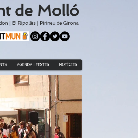
t de Molló
don
|
El
Ripollès
|
Pirineu de Girona
NTS
AGENDA i FESTES
NOTÍCIES