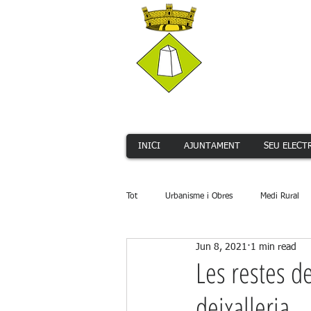
INICI
AJUNTAMENT
SEU ELECT
Tot
Urbanisme i Obres
Medi Rural
Jun 8, 2021
1 min read
Serveis Públics
Promoció Econòmi
Les restes de
deixalleria