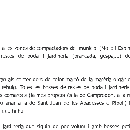
 a les zones de compactadors del municipi (Molló i Espina
stes de poda i jardineria (brancada, gespa,...) dei
an als contenidors de color marró de la matèria orgànic
rebuig. Totes les bosses de restes de poda i jardineria c
ies comarcals (la més propera és la de Camprodon, a la ma
 anar a la de Sant Joan de les Abadesses o Ripoll) i t
 que hi ha. 
 jardineria que siguin de poc volum i amb bosses petit