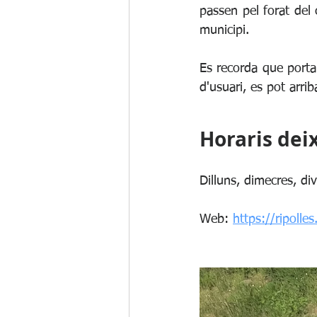
passen pel forat del 
municipi.
Es recorda que portar 
d'usuari, es pot arri
Horaris dei
Dilluns, dimecres, di
Web: 
https://ripolle