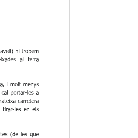
vell) hi trobem 
xades al terra 
a, i molt menys 
al portar-les a 
teixa carretera 
irar-les en els 
es (de les que 