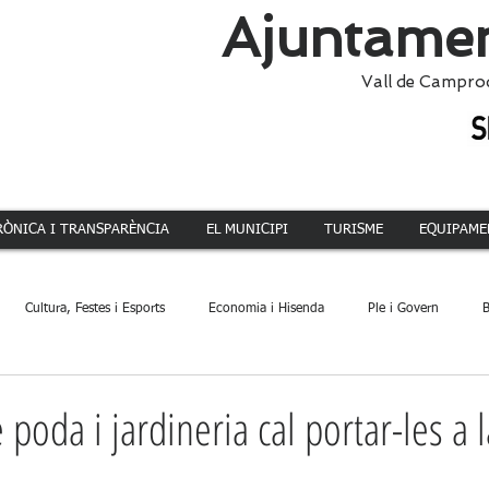
Ajuntamen
Vall de Campro
RÒNICA I TRANSPARÈNCIA
EL MUNICIPI
TURISME
EQUIPAME
Cultura, Festes i Esports
Economia i Hisenda
Ple i Govern
B
ca
Dinamització Territorial
Administració
Patrimoni
Acció 
 poda i jardineria cal portar-les a l