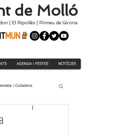
t de Molló
don
|
El
Ripollès
|
Pirineu de Girona
NTS
AGENDA i FESTES
NOTÍCIES
enestar i Ciutadania
Climàtica i Medi Natural
a