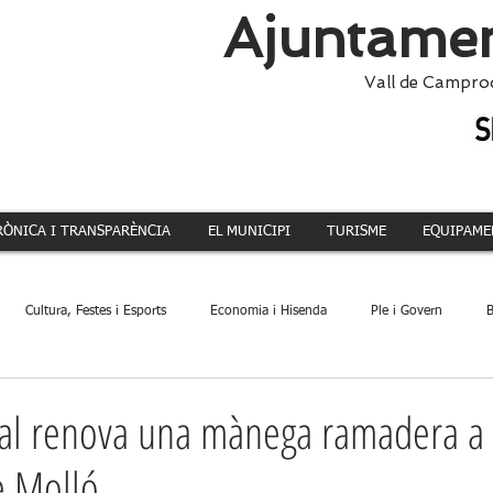
Ajuntamen
Vall de Campro
RÒNICA I TRANSPARÈNCIA
EL MUNICIPI
TURISME
EQUIPAME
Cultura, Festes i Esports
Economia i Hisenda
Ple i Govern
B
ca
Dinamització Territorial
Administració
Patrimoni
Acció 
ral renova una mànega ramadera a 
 Molló