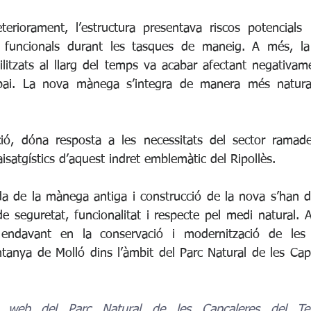
riorament, l’estructura presentava riscos potencials p
 funcionals durant les tasques de maneig. A més, la
ilitzats al llarg del temps va acabar afectant negativame
espai. La nova mànega s’integra de manera més natura
ó, dóna resposta a les necessitats del sector ramader 
aisatgístics d’aquest indret emblemàtic del Ripollès.
rada de la mànega antiga i construcció de la nova s’han 
 de seguretat, funcionalitat i respecte pel medi natural. 
ndavant en la conservació i modernització de les in
anya de Molló dins l’àmbit del Parc Natural de les Capça