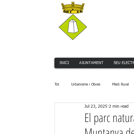
INICI
AJUNTAMENT
SEU ELECT
Tot
Urbanisme i Obres
Medi Rural
Jul 23, 2025
2 min read
Serveis Públics
Promoció Econòmi
El parc natu
Muntanya de