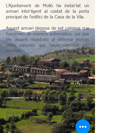
L'Ajuntament de Molló ha instal·lat un
armari intel·ligent al costat de la porta
principal de l'edifici de la Casa de la Vila.
Aquest armari disposa de set calaixos que
funcionen de manera automàtica, pel què
els usuaris registrats al sistema podran
rebre paquets que hagin comprat per
internet.
L'objectiu de la instal·lació d'aquest armari
intel·ligent és doble. Per una banda,
permet reduir el número de viatges i
distàncies dels transportistes, que moltes
vegades han de fer uns quants
quilòmetres per portar petits productes a
casa. Es pretén així reduir les emissions
de gasos d'efecte hivernacle que provoca
la combustió de gasoil o gasolina dels
vehicles de repartiment. Per altra banda,
molts transportistes tenen problemes per
trobar les cases disseminades del terme
municipal, pel què molts paquets no