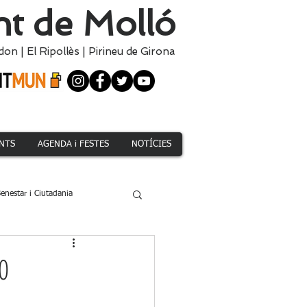
t de Molló
don
|
El
Ripollès
|
Pirineu de Girona
NTS
AGENDA i FESTES
NOTÍCIES
enestar i Ciutadania
Climàtica i Medi Natural
0