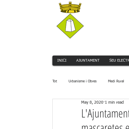
INICI
AJUNTAMENT
SEU ELECT
Tot
Urbanisme i Obres
Medi Rural
May 8, 2020
1 min read
Serveis Públics
Promoció Econòmi
L'Ajuntament
mascaretes e