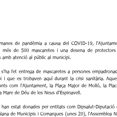
tmanes de pandèmia a causa del COVID-19, l'Ajuntame
nt més de 500 mascaretes i una desena de protectors fa
 amb atenció al públic al municipi.
s s'ha fet entrega de mascaretes a persones empadronad
pi i que es trobaven aquí durant la crisi sanitària. Aque
nts com l'Ajuntament, la Plaça Major de Molló, la Plac
la Mare de Déu de les Neus d'Espinavell. 
han estat donades per entitats com Dipsalut-Diputació 
talana de Municipis i Comarques (unes 20), l'Assemblea Na