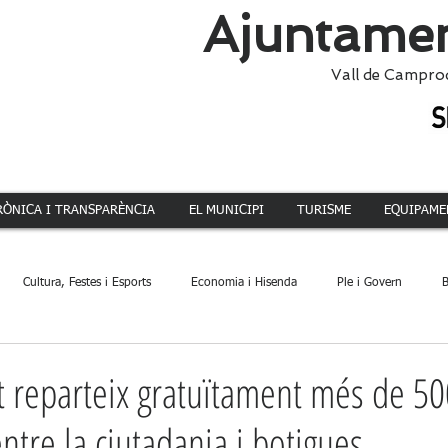
Ajuntamen
Vall de Campro
RÒNICA I TRANSPARÈNCIA
EL MUNICIPI
TURISME
EQUIPAME
Cultura, Festes i Esports
Economia i Hisenda
Ple i Govern
B
ca
Dinamització Territorial
Administració
Patrimoni
Acció 
 reparteix gratuïtament més de 50
ntre la ciutadania i botigues