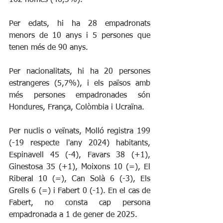
Per edats, hi ha 28 empadronats 
menors de 10 anys i 5 persones que 
tenen més de 90 anys.
Per nacionalitats, hi ha 20 persones 
estrangeres (5,7%), i els països amb 
més persones empadronades són 
Hondures, França, Colòmbia i Ucraïna.
Per nuclis o veïnats, Molló registra 199 
(-19 respecte l'any 2024) habitants, 
Espinavell 45 (-4), Favars 38 (+1), 
Ginestosa 35 (+1), Moixons 10 (=), El 
Riberal 10 (=), Can Solà 6 (-3), Els 
Grells 6 (=) i Fabert 0 (-1). En el cas de 
Fabert, no consta cap persona 
empadronada a 1 de gener de 2025. 