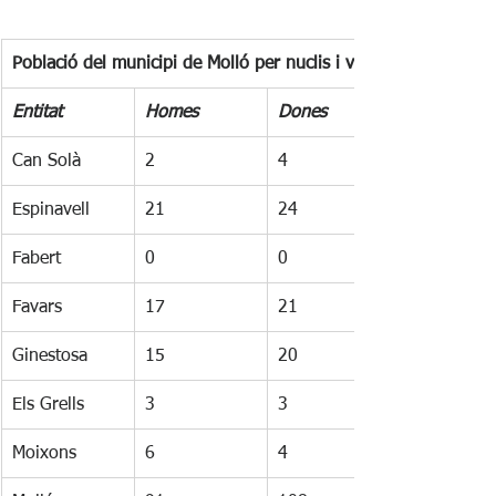
Població del municipi de Molló per nuclis i veïnats - 2025
Entitat
Homes
Dones
Can Solà
2
4
Espinavell
21
24
Fabert
0
0
Favars
17
21
Ginestosa
15
20
Els Grells
3
3
Moixons
6
4