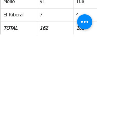
Molló
91
108
El Riberal
7
4
TOTAL
162
188
Població
Benestar i Ciutadania
See All
Recent Posts