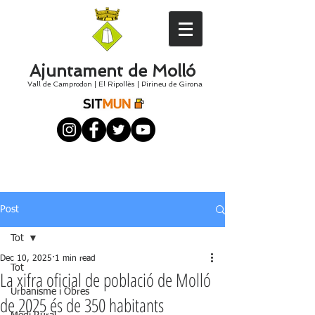
Ajuntament de Molló
Vall de Camprodon
|
El
Ripollès
|
Pirineu de Girona
Post
Tot
Dec 10, 2025
1 min read
Tot
La xifra oficial de població de Molló
Urbanisme i Obres
de 2025 és de 350 habitants