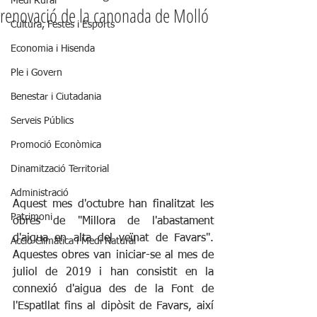
Medi Rural
renovació de la canonada de Molló
Cultura, Festes i Esports
Economia i Hisenda
Ple i Govern
Benestar i Ciutadania
Serveis Públics
Promoció Econòmica
Dinamització Territorial
Administració
Aquest mes d'octubre han finalitzat les 
Patrimoni
obres de "Millora de l'abastament 
d'aigua en alta del veïnat de Favars". 
Acció Climàtica i Medi Natural
Aquestes obres van iniciar-se al mes de 
juliol de 2019 i han consistit en la 
connexió d'aigua des de la Font de 
l'Espatllat fins al dipòsit de Favars, així 