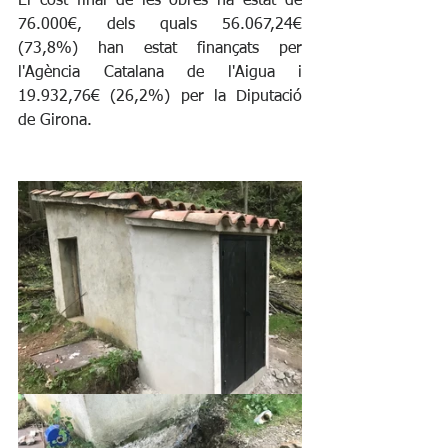
El cost final de les obres ha estat de 
76.000€, dels quals 56.067,24€ 
(73,8%) han estat finançats per 
l'Agència Catalana de l'Aigua i 
19.932,76€ (26,2%) per la Diputació 
de Girona.