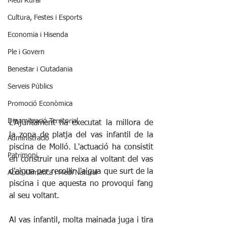
Medi Rural
Cultura, Festes i Esports
Economia i Hisenda
Ple i Govern
Benestar i Ciutadania
Serveis Públics
Promoció Econòmica
Dinamització Territorial
L'Ajuntament ha executat la millora de 
la zona de platja del vas infantil de la 
Administració
piscina de Molló. L'actuació ha consistit 
Patrimoni
en construir una reixa al voltant del vas 
d'aigua per recollir l'aigua que surt de la 
Acció Climàtica i Medi Natural
piscina i que aquesta no provoqui fang 
al seu voltant. 
Al vas infantil, molta mainada juga i tira 