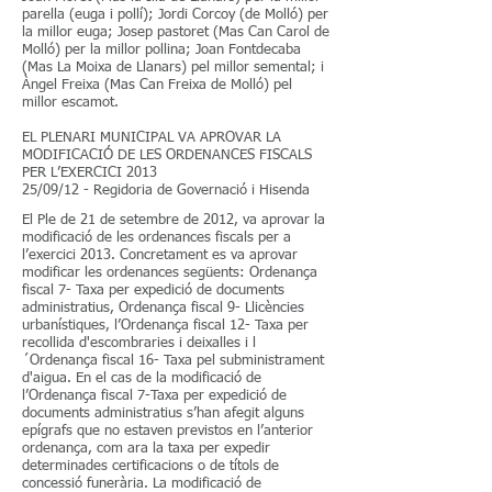
parella (euga i pollí); Jordi Corcoy (de Molló) per
la millor euga; Josep pastoret (Mas Can Carol de
Molló) per la millor pollina; Joan Fontdecaba
(Mas La Moixa de Llanars) pel millor semental; i
Àngel Freixa (Mas Can Freixa de Molló) pel
millor escamot.
EL PLENARI MUNICIPAL VA APROVAR LA
MODIFICACIÓ DE LES ORDENANCES FISCALS
PER L’EXERCICI 2013
25/09/12 - Regidoria de Governació i Hisenda
El Ple de 21 de setembre de 2012, va aprovar la
modificació de les ordenances fiscals per a
l’exercici 2013. Concretament es va aprovar
modificar les ordenances següents: Ordenança
fiscal 7- Taxa per expedició de documents
administratius, Ordenança fiscal 9- Llicències
urbanístiques, l’Ordenança fiscal 12- Taxa per
recollida d'escombraries i deixalles i l
´Ordenança fiscal 16- Taxa pel subministrament
d'aigua. En el cas de la modificació de
l’Ordenança fiscal 7-Taxa per expedició de
documents administratius s’han afegit alguns
epígrafs que no estaven previstos en l’anterior
ordenança, com ara la taxa per expedir
determinades certificacions o de títols de
concessió funerària. La modificació de