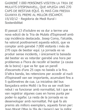
GAIREBÉ 7.000 PERSONES VISITEN LA TRIA DE
MULATS D’ESPINAVELL, QUE APLEGA UNS 270
CAPS DE BESTIAR EQUÍ. EL MAS CAN FREIXA
GUANYA EL PREMI AL MILLOR ESCAMOT.
15/10/12 - Regidoria de Medi Rural i
Sostenibilitat
El passat 13 d’octubre es va dur a terme una
nova edició de la Tria de Mulats d’Espinavell amb
cap incidència destacada. Josep Coma, l’alcalde,
ha valorat positivament aquesta edició, que va
comptar amb gairebé 7.000 visitants i més de
270 caps de bestiar equí. La jornada es va
produir sense incidents, i únicament la baixada
del bestiar es va retardar gairebé una hora per
problemes a l’hora de recollir el bestiar (a causa
de la boira) i que va fer que un parell
d’escamots d’uns 25 caps no baixés a la fira.
D’altra banda, les retencions per accedir al nucli
d’Espinavell van ser importants, acumulant fins a
5 quilòmetres de cua. La iniciativa del bus
llançadora entre Molló i la fira va ser molt ben
rebut i va funcionar amb normalitat, tot i que es
van registrar algunes cues en hores punta per
poder-lo agafar. La resta de la jornada es va
desenvolupar amb normalitat. Pel què fa als
premis als millors exemplars, aquests foren per:
Joan Moret (Mas la Illa de Llanars) per la millor