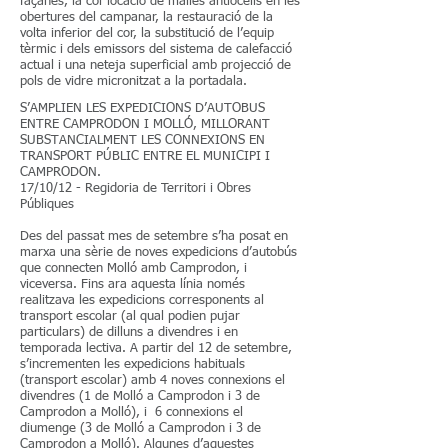
façanes, la col·locació de malles antiocells en les
obertures del campanar, la restauració de la
volta inferior del cor, la substitució de l’equip
tèrmic i dels emissors del sistema de calefacció
actual i una neteja superficial amb projecció de
pols de vidre micronitzat a la portadala.
S’AMPLIEN LES EXPEDICIONS D’AUTOBUS
ENTRE CAMPRODON I MOLLÓ, MILLORANT
SUBSTANCIALMENT LES CONNEXIONS EN
TRANSPORT PÚBLIC ENTRE EL MUNICIPI I
CAMPRODON.
17/10/12 - Regidoria de Territori i Obres
Públiques
Des del passat mes de setembre s’ha posat en
marxa una sèrie de noves expedicions d’autobús
que connecten Molló amb Camprodon, i
viceversa. Fins ara aquesta línia només
realitzava les expedicions corresponents al
transport escolar (al qual podien pujar
particulars) de dilluns a divendres i en
temporada lectiva. A partir del 12 de setembre,
s’incrementen les expedicions habituals
(transport escolar) amb 4 noves connexions el
divendres (1 de Molló a Camprodon i 3 de
Camprodon a Molló), i 6 connexions el
diumenge (3 de Molló a Camprodon i 3 de
Camprodon a Molló). Algunes d’aquestes