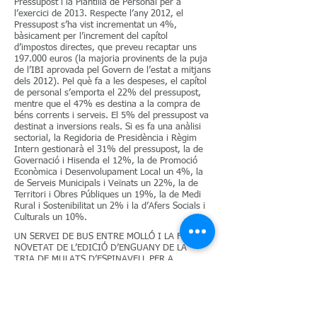
Pressupost i la Plantilla de Personal per a
l’exercici de 2013. Respecte l’any 2012, el
Pressupost s’ha vist incrementat un 4%,
bàsicament per l’increment del capítol
d’impostos directes, que preveu recaptar uns
197.000 euros (la majoria provinents de la puja
de l’IBI aprovada pel Govern de l’estat a mitjans
dels 2012). Pel què fa a les despeses, el capítol
de personal s’emporta el 22% del pressupost,
mentre que el 47% es destina a la compra de
béns corrents i serveis. El 5% del pressupost va
destinat a inversions reals. Si es fa una anàlisi
sectorial, la Regidoria de Presidència i Règim
Intern gestionarà el 31% del pressupost, la de
Governació i Hisenda el 12%, la de Promoció
Econòmica i Desenvolupament Local un 4%, la
de Serveis Municipals i Veïnats un 22%, la de
Territori i Obres Públiques un 19%, la de Medi
Rural i Sostenibilitat un 2% i la d’Afers Socials i
Culturals un 10%.
UN SERVEI DE BUS ENTRE MOLLÓ I LA FIRA,
NOVETAT DE L’EDICIÓ D’ENGUANY DE LA
TRIA DE MULATS D’ESPINAVELL PER A
MILLORAR-NE LA MOBILITAT.
09/10/12 - Regidoria de Medi Rural i
Sostenibilitat
El proper 13 d’octubre, dissabte, es durà a