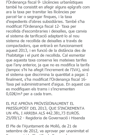
l’Ordenança fiscal 9- Llicències urbanístiques
també ha consistit en afegir alguns epígrafs com
ara la taxa per tramitar les llicències per
parcel·lar o segregar finques, i la taxa
d’expedients d’obres subsidiàries. També s’ha
modificat l’Ordenança fiscal 12- Taxa per
recollida d'escombraries i deixalles, que canvia
el sistema de tarificació adaptant-lo al nou
sistema de recollida de deixalles a través de
compactadors, que entrarà en funcionament
aquest 2013, i en funció de la distància des de
l’habitatge i el punt de recollida. Cal esmentar
que aquesta taxa conserva les mateixes tarifes
que l’any anterior, ja que no es modifica la tarifa
(tampoc s’hi ha afegit l’increment de l’IVA), sinó
el sistema que discrimina la quantitat a pagar. I
finalment, s’ha modificat l’Ordenança fiscal 16-
Taxa pel subministrament d'aigua. En aquest cas
es modifiquen els trams i s’incrementen
0,02€/m³ per a cada tram.
EL PLE APROVA PROVISIONALMENT EL
PRESSUPOST DEL 2013, QUE S’INCREMENTA
UN 4%, I ARRIBA ALS 442.381,73 EUROS.​
25/09/12 - Regidoria de Governació i Hisenda
El Ple de l’Ajuntament de Molló, de 21 de
setembre de 2012, va aprovar per unanimitat el