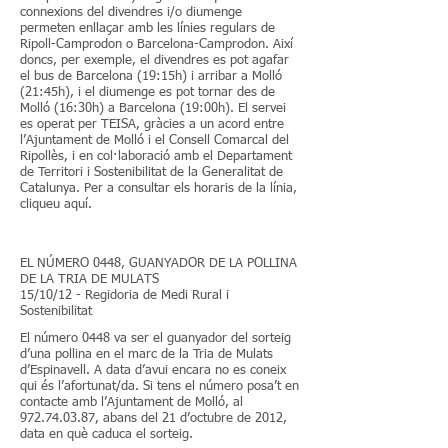
connexions del divendres i/o diumenge
permeten enllaçar amb les línies regulars de
Ripoll-Camprodon o Barcelona-Camprodon. Així
doncs, per exemple, el divendres es pot agafar
el bus de Barcelona (19:15h) i arribar a Molló
(21:45h), i el diumenge es pot tornar des de
Molló (16:30h) a Barcelona (19:00h). El servei
es operat per TEISA, gràcies a un acord entre
l’Ajuntament de Molló i el Consell Comarcal del
Ripollès, i en col·laboració amb el Departament
de Territori i Sostenibilitat de la Generalitat de
Catalunya. Per a consultar els horaris de la línia,
cliqueu aquí.
EL NÚMERO 0448, GUANYADOR DE LA POLLINA
DE LA TRIA DE MULATS
15/10/12 - Regidoria de Medi Rural i
Sostenibilitat
El número 0448 va ser el guanyador del sorteig
d’una pollina en el marc de la Tria de Mulats
d’Espinavell. A data d’avui encara no es coneix
qui és l’afortunat/da. Si tens el número posa’t en
contacte amb l’Ajuntament de Molló, al
972.74.03.87
, abans del 21 d’octubre de 2012,
data en què caduca el sorteig.