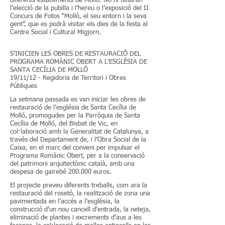
diferents establiments de Molló. No hi faltaran
l’elecció de la pubilla i l’hereu o l’exposició del II
Concurs de Fotos “Molló, el seu entorn i la seva
gent”, que es podrà visitar els dies de la festa al
Centre Social i Cultural Migjorn.
S’INICIEN LES OBRES DE RESTAURACIÓ DEL
PROGRAMA ROMÀNIC OBERT A L’ESGLÉSIA DE
SANTA CECÍLIA DE MOLLÓ​
19/11/12 - Regidoria de Territori i Obres
Públiques
La setmana passada es van iniciar les obres de
restauració de l’església de Santa Cecília de
Molló, promogudes per la Parròquia de Santa
Cecília de Molló, del Bisbat de Vic, en
col·laboració amb la Generalitat de Catalunya, a
través del Departament de, i l’Obra Social de la
Caixa, en el marc del conveni per impulsar el
Programa Romànic Obert, per a la conservació
del patrimoni arquitectònic català, amb una
despesa de gairebé 200.000 euros.
El projecte preveu diferents treballs, com ara la
restauració del rosetó, la realització de zona una
pavimentada en l’accés a l’església, la
construcció d’un nou cancell d’entrada, la neteja,
eliminació de plantes i excrements d’aus a les