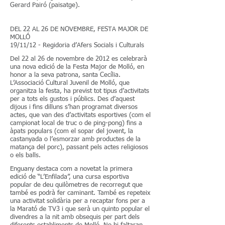
Gerard Pairó (paisatge).
DEL 22 AL 26 DE NOVEMBRE, FESTA MAJOR DE
MOLLÓ
19/11/12 - Regidoria d’Afers Socials i Culturals
Del 22 al 26 de novembre de 2012 es celebrarà
una nova edició de la Festa Major de Molló, en
honor a la seva patrona, santa Cecília.
L’Associació Cultural Juvenil de Molló, que
organitza la festa, ha previst tot tipus d’activitats
per a tots els gustos i públics. Des d’aquest
dijous i fins dilluns s’han programat diversos
actes, que van des d’activitats esportives (com el
campionat local de truc o de ping-pong) fins a
àpats populars (com el sopar del jovent, la
castanyada o l’esmorzar amb productes de la
matança del porc), passant pels actes religiosos
o els balls.
Enguany destaca com a novetat la primera
edició de “L’Enfilada”, una cursa esportiva
popular de deu quilòmetres de recorregut que
també es podrà fer caminant. També es repeteix
una activitat solidària per a recaptar fons per a
la Marató de TV3 i que serà un quinto popular el
divendres a la nit amb obsequis per part dels