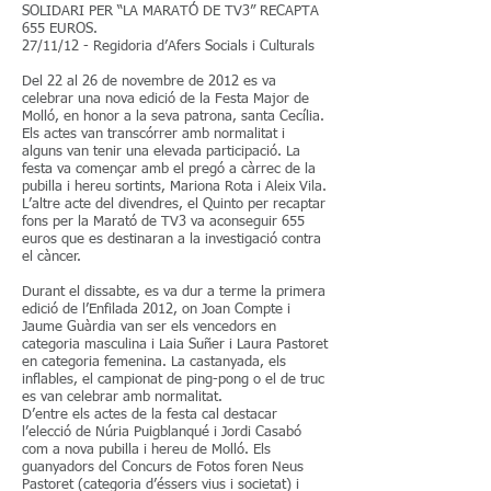
SOLIDARI PER “LA MARATÓ DE TV3” RECAPTA
655 EUROS.
27/11/12 - Regidoria d’Afers Socials i Culturals
Del 22 al 26 de novembre de 2012 es va
celebrar una nova edició de la Festa Major de
Molló, en honor a la seva patrona, santa Cecília.
Els actes van transcórrer amb normalitat i
alguns van tenir una elevada participació. La
festa va començar amb el pregó a càrrec de la
pubilla i hereu sortints, Mariona Rota i Aleix Vila.
L’altre acte del divendres, el Quinto per recaptar
fons per la Marató de TV3 va aconseguir 655
euros que es destinaran a la investigació contra
el càncer.
Durant el dissabte, es va dur a terme la primera
edició de l’Enfilada 2012, on Joan Compte i
Jaume Guàrdia van ser els vencedors en
categoria masculina i Laia Suñer i Laura Pastoret
en categoria femenina. La castanyada, els
inflables, el campionat de ping-pong o el de truc
es van celebrar amb normalitat.
D’entre els actes de la festa cal destacar
l’elecció de Núria Puigblanqué i Jordi Casabó
com a nova pubilla i hereu de Molló. Els
guanyadors del Concurs de Fotos foren Neus
Pastoret (categoria d’éssers vius i societat) i