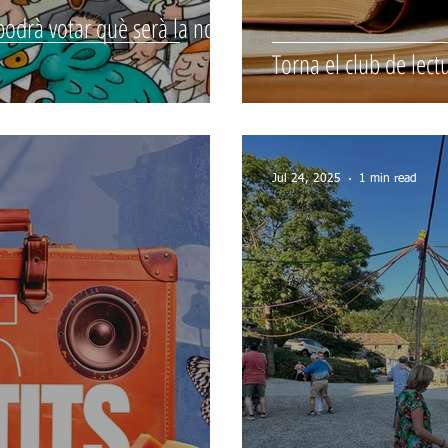
podrà votar què serà la nova
Torna el club de lec
Jul 24, 2025
1 min read