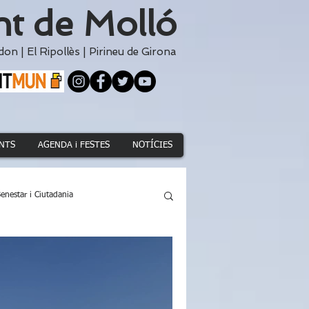
t de Molló
don
|
El
Ripollès
|
Pirineu de Girona
NTS
AGENDA i FESTES
NOTÍCIES
enestar i Ciutadania
Climàtica i Medi Natural