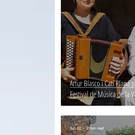
Artur Blasco i Cati Plana 
Festival de Música de la V
Jun 22
2 min read