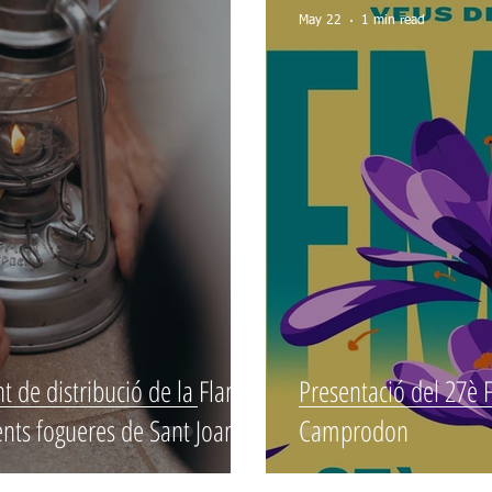
May 22
1 min read
t de distribució de la Flama
Presentació del 27è F
ents fogueres de Sant Joan
Camprodon