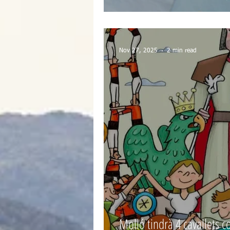
Nov 27, 2025
2 min read
Molló tindrà 4 cavallets c