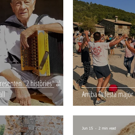
presenten "2 històries" al
all
Arriba la festa major
Jun 15
2 min read