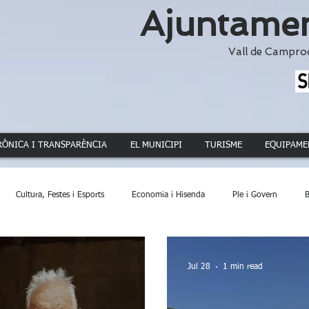
Ajuntamen
Vall de Campro
RÒNICA I TRANSPARÈNCIA
EL MUNICIPI
TURISME
EQUIPAME
Cultura, Festes i Esports
Economia i Hisenda
Ple i Govern
B
ca
Dinamització Territorial
Administració
Patrimoni
Acció 
Jul 28
1 min read