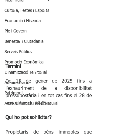
Medi Rural
Cultura, Festes i Esports
Economia i Hisenda
Ple i Govern
Benestar i Ciutadania
Serveis Públics
Promoció Econòmica
Termini
Dinamització Territorial
De 15 de gener de 2025 fins a 
Administració
l'exhauriment de la disponibilitat 
Patrimoni
pressupostària i en tot cas fins el 28 de 
novembre de 2025.
Acció Climàtica i Medi Natural
Qui ho pot sol·licitar?
Propietaris de béns immobles que 