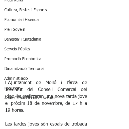
Medi Rural
Cultura, Festes i Esports
Economia i Hisenda
Ple i Govern
Benestar i Ciutadania
Serveis Públics
Promoció Econòmica
Dinamització Territorial
Administració
L'Ajuntament de Molló i l'àrea de 
Patrimoni
Joventut del Consell Comarcal del 
Ripollès realitzaran una nova tarda jove 
Acció Climàtica i Medi Natural
el pròxim 18 de novembre, de 17 h a 
19 hores.
Les tardes joves són espais de trobada 