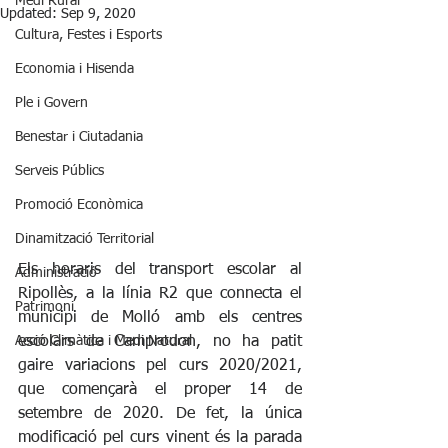
Medi Rural
Updated:
Sep 9, 2020
Cultura, Festes i Esports
Economia i Hisenda
Ple i Govern
Benestar i Ciutadania
Serveis Públics
Promoció Econòmica
Dinamització Territorial
Els horaris del transport escolar al 
Administració
Ripollès, a la línia R2 que connecta el 
Patrimoni
municipi de Molló amb els centres 
Acció Climàtica i Medi Natural
escolars de Camprodon, no ha patit 
gaire variacions pel curs 2020/2021, 
que començarà el proper 14 de 
setembre de 2020. De fet, la única 
modificació pel curs vinent és la parada 