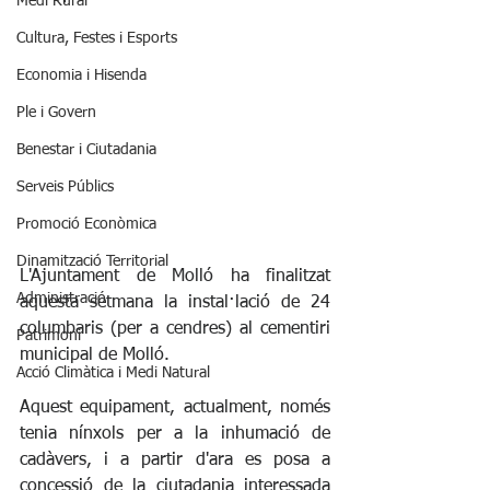
Medi Rural
Cultura, Festes i Esports
Economia i Hisenda
Ple i Govern
Benestar i Ciutadania
Serveis Públics
Promoció Econòmica
Dinamització Territorial
L'Ajuntament de Molló ha finalitzat 
Administració
aquesta setmana la instal·lació de 24 
columbaris (per a cendres) al cementiri 
Patrimoni
municipal de Molló. 
Acció Climàtica i Medi Natural
Aquest equipament, actualment, només 
tenia nínxols per a la inhumació de 
cadàvers, i a partir d'ara es posa a 
concessió de la ciutadania interessada 