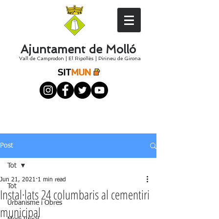
Ajuntament de Molló
Vall de Camprodon
|
El
Ripollès
|
Pirineu de Girona
Post
Tot
Jun 21, 2021
1 min read
Tot
Instal·lats 24 columbaris al cementiri
Urbanisme i Obres
municipal