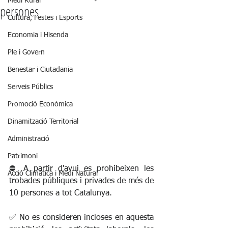
Medi Rural
persones
Cultura, Festes i Esports
Economia i Hisenda
Ple i Govern
Benestar i Ciutadania
Serveis Públics
Promoció Econòmica
Dinamització Territorial
Administració
Patrimoni
⛔ A partir d'avui es prohibeixen les 
Acció Climàtica i Medi Natural
trobades públiques i privades de més de 
10 persones a tot Catalunya.
✅ No es consideren incloses en aquesta 