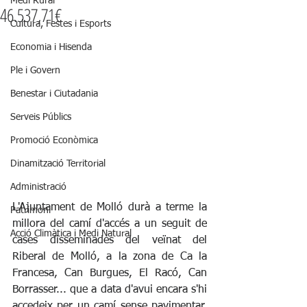
Medi Rural
46.537,71€
Cultura, Festes i Esports
Economia i Hisenda
Ple i Govern
Benestar i Ciutadania
Serveis Públics
Promoció Econòmica
Dinamització Territorial
Administració
L'Ajuntament de Molló durà a terme la 
Patrimoni
millora del camí d'accés a un seguit de 
Acció Climàtica i Medi Natural
cases disseminades del veïnat del 
Riberal de Molló, a la zona de Ca la 
Francesa, Can Burgues, El Racó, Can 
Borrasser... que a data d'avui encara s'hi 
accedeix per un camí sense pavimentar, 